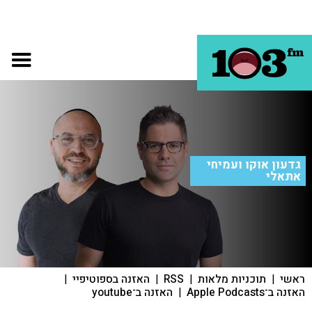
גדעון אוקו ועמיחי
אתאלי
ראשי
|
תוכניות מלאות
|
RSS
|
האזנה בספוטיפיי
|
האזנה ב־Apple Podcasts
|
האזנה ב־youtube