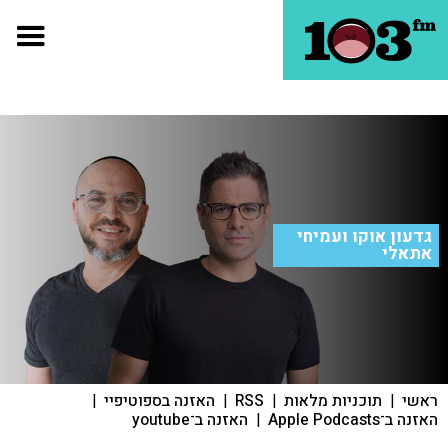
גדעון אוקו ועמיחי
אתאלי
ראשי
|
תוכניות מלאות
|
RSS
|
האזנה בספוטיפיי
|
האזנה ב־Apple Podcasts
|
האזנה ב־youtube