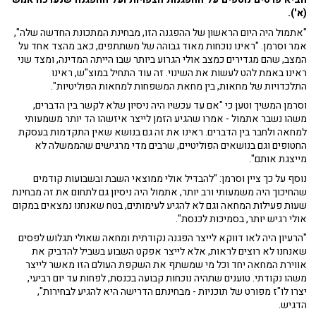
(א').
"אתמול היה היום הראשון של ההפגנה הזו, מבחינת המתכונת החדשה שלה",
אמר וסרמן. "ראינו נוכחות מאוד גבוהה של משתתפים, כאב מהצד אחד על
המצב, שהם מגדירים כמצב אולי הגרוע ביותר שבו הייתה המדינה, ומצד שני
ראינו באמת להט לעשות את השינוי. זה עוד התחיל במוצ"ש, ראינו
התלכדויות של מחאות, בין מחאת המשפחות למחאות הפוליטיות".
וסרמן המשיך וטען כי "אם עד עכשיו היה ניסיון שלא לקשר בין הדברים,
משהו נשבר אתמול - אמרו שהגיע הזמן לייצר איזשהו הד יותר משמעותי
למחאה ולחבר בין הדברים. ראינו את זה גם בנושא שאין התקדמות בעסקת
החטופים וגם בנושאים הפוליטיים, שרבים מדי מרגישים שהממשלה לא
מייצגת אותם".
נוסף על כך ציין וסרמן: "להבדיל אולי ממוצאי השבת ובשבועות קודמים
שהחיכוך היה משמעותי ורב יותר, אתמול היה ניסיון גם לתחום את זה מבחינת
שעות פעילות המחאה וגם לא להגיע לעימותים, בטח שאנחנו נמצאים במקום
אולי רגיש יותר, בסמיכות לכנסת".
"הרעיון היה לאו דווקא לייצר הפגנה נקודתית ומחאה שאולי תגלוש לפסים
שאנחנו לא רוצים לראות, אלא לייצר אפקט השבוע בשביל להדביק את
אווירת המחאה יחד וכל מי שמשתף את השקפת העולם הזו מאשר לייצר
משהו נקודתי. טוענים שתהיה נוכחות קבועה בכנסת, לפחות עד יום רביעי,
יצרו לו"ז מפורט של תוכניות - מבחינתם הדרישה היא להגיע לבחירות",
הדגיש.