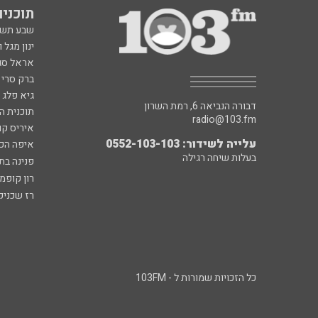
תוכניות fm
שבע תש
ינון מגל 
אראל סג"
ברק סרי 
גיא פלג
דבורה הנביאה 6, רמת השרון
תוכנית ה
radio@103.fm
איריס קו
עלייה לשידור: 0552-103-103
איפה הכ
בעלות שיחה רגילה
פנינה בת
רון קופמ
רז שכניק
כל הזכויות שמורות ל - 103FM