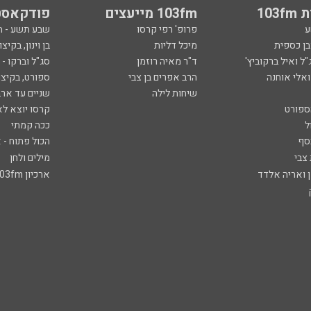
103
103fm מייעצים
פודקאסט
ע
פרופ' רפי קרסו
שבע תשע - 
ובן כספית
מיכל דליות
בן וינון, בקיצו
ל ואיל ברקוביץ'
ד"ר מאיה רוזמן
סג"ל וברקו -
ואלי אוחנה
הרב אפרים בן צבי
ספורט, בקיצו
שיחות לילה
שניים עד ארב
ספורט
קרסו יוצא לא
ל
ככה קמתי
סף
הכול פתוח - א
 צבי
מילים ולחן
ן ואריה אלדד
ארכיון 103fm