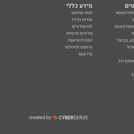
ים
מידע כללי
הפודקאסט
תנאי שימוש
ר
אודות הרדיו
 הפודקאסט
לוח שידורים
ר
מדיניות פרטיות
ע, בקיצור
הצהרת נגישות
כול
הרשמה לניוזלטר
צרו קשר
מנון רגב
created by
CYBER
SERVE