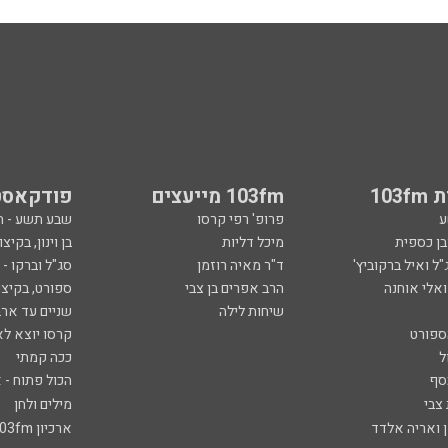
103
103fm מייעצים
פודקאסט
ע
פרופ' רפי קרסו
שבע תשע - 
ובן כספית
מיכל דליות
בן וינון, בקיצו
ל ואיל ברקוביץ'
ד"ר מאיה רוזמן
סג"ל וברקו -
ואלי אוחנה
הרב אפרים בן צבי
ספורט, בקיצו
שיחות לילה
שניים עד ארב
ספורט
קרסו יוצא לא
ל
ככה קמתי
סף
הכול פתוח - א
 צבי
מילים ולחן
ן ואריה אלדד
ארכיון 103fm