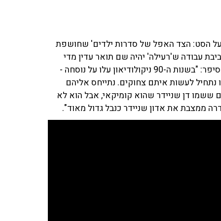
ט על הסט: הצד האפל של סדרות ילדים' שחושפת
יבת עבודה ש'רעילה' יהיה שם תואר עדין מדי
עבורה. אורבך: "הסדרה מנסה לפענח מה קרה שם". אורבך סיפר: "בשנות ה-90 ניקולודיאון עלו על נוסחה -
ו נתחיל לעשות איתם צחוקים. נתייחס אליהם
ם ששמו דן שניידר שהוא קומיקאי, אבל הוא לא
ה ממצבת את אדון שניידר כנבל גדול מאוד".