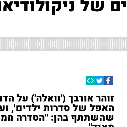
ם של ניקולודיאו
זוהר אורבך ('וואלה') על הד
האפל של סדרות ילדים', וע
שהשתתף בהן: "הסדרה ממצב