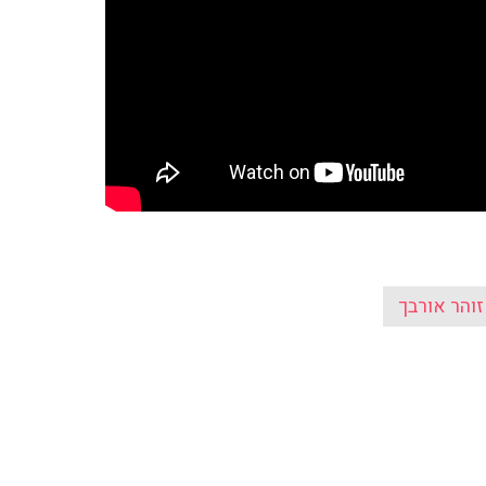
זוהר אורבך