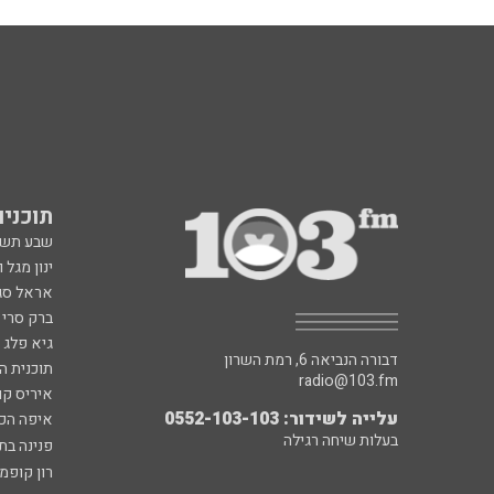
תוכניות fm
שבע תש
ינון מגל 
אראל סג"
ברק סרי 
גיא פלג
דבורה הנביאה 6, רמת השרון
תוכנית ה
radio@103.fm
איריס קו
עלייה לשידור: 0552-103-103
איפה הכ
בעלות שיחה רגילה
פנינה בת
רון קופמ