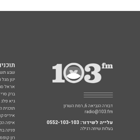
תוכניות fm
שבע תש
ינון מגל 
אראל סג"
ברק סרי 
גיא פלג
דבורה הנביאה 6, רמת השרון
תוכנית ה
radio@103.fm
איריס קו
עלייה לשידור: 0552-103-103
איפה הכ
בעלות שיחה רגילה
פנינה בת
רון קופמ