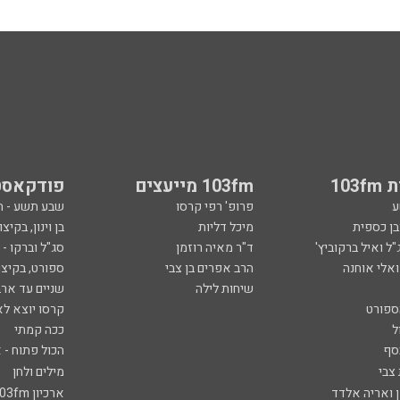
103
103fm מייעצים
פודקאסט
ע
פרופ' רפי קרסו
שבע תשע - 
ובן כספית
מיכל דליות
בן וינון, בקיצו
ל ואיל ברקוביץ'
ד"ר מאיה רוזמן
סג"ל וברקו -
ואלי אוחנה
הרב אפרים בן צבי
ספורט, בקיצו
שיחות לילה
שניים עד ארב
ספורט
קרסו יוצא לא
ל
ככה קמתי
סף
הכול פתוח - א
 צבי
מילים ולחן
ן ואריה אלדד
ארכיון 103fm