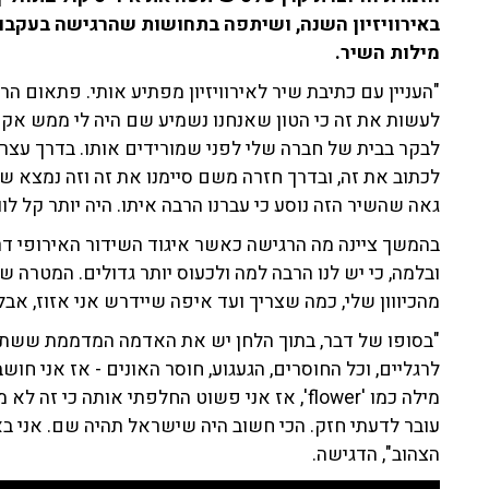
באירוויזיון השנה, ושיתפה בתחושות שהרגישה בעקבו
מילות השיר.
"העניין עם כתיבת שיר לאירוויזיון מפתיע אותי. פתאום הר
לעשות את זה כי הטון שאנחנו נשמיע שם היה לי ממש אקוטי
לבקר בבית של חברה שלי לפני שמורידים אותו. בדרך עצרת
לכתוב את זה, ובדרך חזרה משם סיימנו את זה וזה נמצא ש
גאה שהשיר הזה נוסע כי עברנו הרבה איתו. היה יותר קל לו
בהמשך ציינה מה הרגישה כאשר איגוד השידור האירופי ד
ובלמה, כי יש לנו הרבה למה ולכעוס יותר גדולים. המטרה ש
מהכיווון שלי, כמה שצריך ועד איפה שיידרש אני אזוז, אב
"בסופו של דבר, בתוך הלחן יש את האדמה המדממת ששתתה
לרגליים, וכל החוסרים, הגעגוע, חוסר האונים - אז אני חו
מילה כמו 'flower', אז אני פשוט החלפתי אותה כ
עובר לדעתי חזק. הכי חשוב היה שישראל תהיה שם. אני בא
הצהוב", הדגישה.