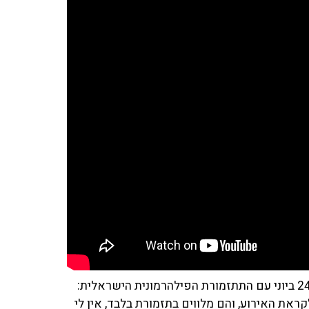
במהלך השיחה גם הסבירה על מופע היחיד שהיא תעלה ב־24 ביוני עם התתזמורת הפילהרמונית הישראלית:
את האירוע, והם מלווים בתזמורת בלבד, אין לי