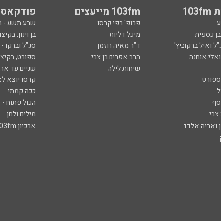
103
103fm מייעצים
פודקאסט
ע
פרופ' רפי קרסו
שבע תשע - 
ובן כספית
מיכל דליות
בן וינון, בקיצו
ל ואיל ברקוביץ'
ד"ר מאיה רוזמן
סג"ל וברקו -
ואלי אוחנה
הרב אפרים בן צבי
ספורט, בקיצו
שיחות לילה
שניים עד ארב
ספורט
קרסו יוצא לא
ל
ככה קמתי
סף
הכול פתוח - א
 צבי
מילים ולחן
ן ואריה אלדד
ארכיון 103fm