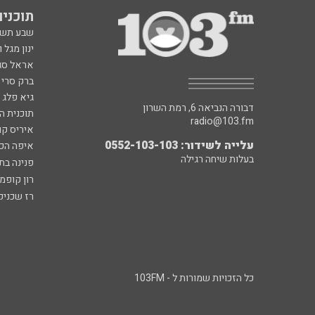
תוכניות fm
שבע תש
ינון מגל 
אראל סג"
ברק סרי 
גיא פלג
דבורה הנביאה 6, רמת השרון
תוכנית ה
radio@103.fm
איריס קו
עלייה לשידור: 0552-103-103
איפה הכ
בעלות שיחה רגילה
פנינה בת
רון קופמ
רז שכניק
כל הזכויות שמורות ל - 103FM