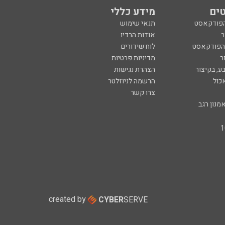
ים
מידע כללי
הפודקאסט
תנאי שימוש
ר
אודות הרדיו
 הפודקאסט
לוח שידורים
ר
מדיניות פרטיות
ע, בקיצור
הצהרת נגישות
כול
הרשמה לניוזלטר
צרו קשר
מנון רגב
created by
CYBER
SERVE