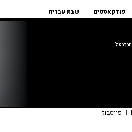
פודקאסטים
שבת עברית
 המדממת"
|
פייסבוק