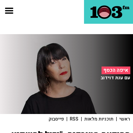
איפה הכסף
עם ענת דוידוב
ראשי
|
תוכניות מלאות
|
RSS
|
פייסבוק