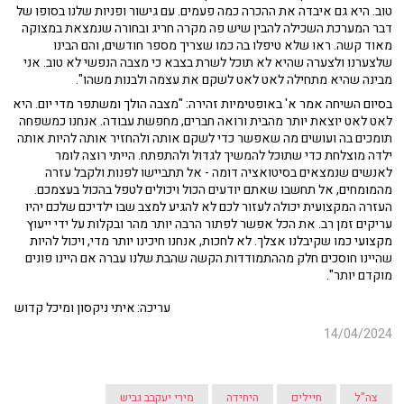
טוב. היא גם איבדה את ההכרה כמה פעמים. עם גישור ופניות שלנו בסופו של
דבר המערכת השכילה להבין שיש פה מקרה חריג ובחורה שנמצאת במצוקה
מאוד קשה. ראו שלא טיפלו בה כמו שצריך מספר חודשים, והם הבינו
שלצערנו ולצערה שהיא לא תוכל לשרת בצבא כי מצבה הנפשי לא טוב. אני
מבינה שהיא מתחילה לאט לאט לשקם את עצמה ולבנות משהו".
בסיום השיחה אמר א' באופטימיות זהירה: "מצבה הולך ומשתפר מדי יום. היא
לאט לאט יוצאת יותר מהבית ורואה חברים, מחפשת עבודה. אנחנו כמשפחה
תומכים בה ועושים מה שאפשר כדי לשקם אותה ולהחזיר אותה להיות אותה
ילדה מוצלחת כדי שתוכל להמשיך לגדול ולהתפתח. הייתי רוצה לומר
לאנשים שנמצאים בסיטואציה דומה - אל תתביישו לפנות ולקבל עזרה
מהמומחים, אל תחשבו שאתם יודעים הכול ויכולים לטפל בהכול בעצמכם.
העזרה המקצועית יכולה לעזור לכם לא להגיע למצב שבו ילדיכם שלכם יהיו
עריקים זמן רב. את הכל אפשר לפתור הרבה יותר מהר ובקלות על ידי ייעוץ
מקצועי כמו שקיבלנו אצלך. לא לחכות, אנחנו חיכינו יותר מדי, ויכול להיות
שהיינו חוסכים חלק מההתמודדות הקשה שהבת שלנו עברה אם היינו פונים
מוקדם יותר".
עריכה: איתי ניקסון ומיכל קדוש
14/04/2024
צה"ל
חיילים
היחידה
מירי יעקבב גביש