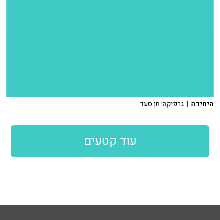
היחידה
| גרפיקה: חן סעד
עוד קטעים