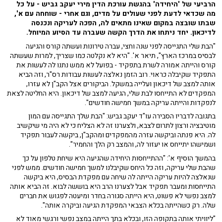
הרביעי של 'היחידה' בהגשת עורכת הדין מירי יעקב גביש - על כל
מה שכדאי לדעת לפני שעולים על מדים, וגם אחרי - שוחחה עם א',
שבתו שובצה במקום שאינו מתאים לה, הפכה לעריקה ונכנסה
לדיכאון. יחד ניתחו את הדרך הקשה שעברה עד הסיוע המיוחל.
"הבת שלי התגייסה לפני שנה וחצי, עברה טירונות ועשתה קורס והגיעה
לבסיס במרכז הארץ", תיאר א'. "היא לא נקלטה כמו שצריך, למרות שעשתה
קורס והייתה אמורה לשרת בתפקיד - בפועל לא ממש נתנו לה לעשות את
התפקיד שקיבלה כראוי. רוב הזמן נאלצה לעשות עבודות רס"ר, וזה הביא
אותה למצב של דיכאון ועלייה במשקל. הביקורים אצל הקב"ן לא עזרו,
המפקדים לא התייחסו לבת שלי, הגיעה למצב של דיכאון. היא החליטה לצאת
לנפקדות והייתה עריקה במשך חמישה חודשים".
בתגובה לדבריו הסבירה עו"ד יעקב גביש: "הבת שלך התגייסה עם המון
מוטיבציה ורצון לתרום לצבא, ולצערנו זה לא הצליח כי לא היה מי שיקשיב
לה. היא פנתה וביקשה עזרה מהמפקדים ומהקב"ן, ביקשה לעבור תפקיד
ושמישהו יתייחס או יעזור לה, והמצב רק הלך והחמיר".
בהמשך הוסיף א': "ההתייחסות היחידה שהגיעה היא שיחת טלפון על כך
שהבת שלי עריקה, וזה כל היחס שקיבלנו למשך חמישה חודשים. ממש לפני
שנאלצה להיות עריקה הייתה לה שיחה עם מפקדת הבסיס, היא ביקשה
התייחסות ומעבר תפקיד אבל לצערנו הרב היא בוששה לבוא. זה הביא אותה
למצב נפשי לא פשוט, היא הייתה סגורה בחדר ומיעטה לפגוש את חברים
שלה. רק כשהייתה בכלא הצבאי המפקדת הגיעה וביקרה אותה".
"ליוויתי אותה בתקופה הזו, ובכלא בתך הייתה במצב נפשי ורגשי מאוד לא