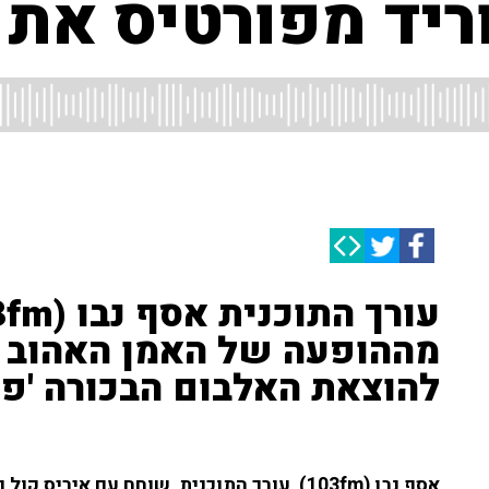
יד מפורטיס את ה
להוצאת האלבום הבכורה 'פל
אסף נבו (103fm), עורך התוכנית, שוחח עם א