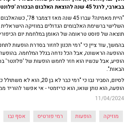
בבארבי, לרגל 45 שנה להוצאת האלבום הבכורה 'פלונטר'.
"היית מאמינה? עברו 45
השלישי ברשימת האלבומים הגדולים במוזיקה הישראלית של
תוצאה של פוסט טראומה של האומן במלחמת יום הכיפורי
בהמשך, עוד ציין כי "רמי תכנון לחזור בסדרת הופעות לתחנ
ההופעה הראשונה, אבל הכל נדחה בגלל המלחמה. בהופעה ה
הופיע, אבל עכשיו הוא חזר לחמש הופעות של 'פלונטר' בס
הבאות".
לסיום, הסביר נבו כי "רמי כבר
הופעה, הוא נותן שואו, הוא כריזמטי - אי אפשר להוריד ממנ
11/04/2024
מוזיקה
הופעות
רמי פורטיס
אסף נבו