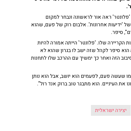
 שנה מאז דצמבר 78', כשהאלבום 'פלונטר' ראה אור לראשונה ונבחר למקום
 'ידיעות אחרונות'. אלבום רוק של פעם, שהוא
ם", סיפר.
ות הקריירה שלו. 'פלונטר' הייתה אמורה להיות
וא סיפר לקהל שזה ישב לו בגרון שהוא לא
יבוב הזה ואחר כך ימשיך עם ההרכב שלו לתחנות
 לא בן 20, הוא לא משתולל כמו שעשה פעם, לפעמים הוא יושב, אבל הוא נותן
ו את העיניים. הוא מתבגר טוב ברוק אנד רול".
יצירה ישראלית