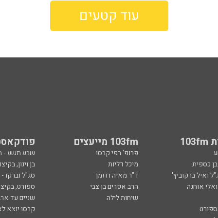
עוד קטעים
103
103fm מייעצים
פודקאסט
ע
פרופ' רפי קרסו
שבע תשע - 
ובן כספית
מיכל דליות
בן וינון, בקיצו
ל ואיל ברקוביץ'
ד"ר מאיה רוזמן
סג"ל וברקו -
ואלי אוחנה
הרב אפרים בן צבי
ספורט, בקיצו
שיחות לילה
שניים עד ארב
ספורט
קרסו יוצא לא