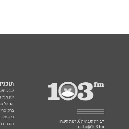
תוכניות fm
שבע תש
ינון מגל 
אראל סג"
ברק סרי 
גיא פלג
דבורה הנביאה 6, רמת השרון
תוכנית ה
radio@103.fm