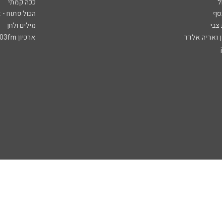
ל
ככה קמתי
סף
הכול פתוח - א
 צבי
מילים ולחן
ן ואריה אלדד
ארכיון 103fm