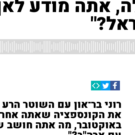
 אתה מודע לאן 
אל?"
רוני בר־און עם השוטר הרע ל
באוקטובר, מה אתה חושב ש