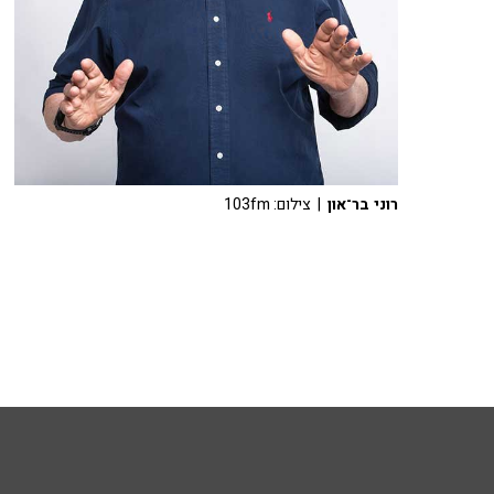
רוני בר־און
| צילום: 103fm