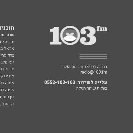
תוכניות fm
שבע תש
ינון מגל 
אראל סג"
ברק סרי 
גיא פלג
דבורה הנביאה 6, רמת השרון
תוכנית ה
radio@103.fm
איריס קו
עלייה לשידור: 0552-103-103
איפה הכ
בעלות שיחה רגילה
פנינה בת
רון קופמ
רז שכניק