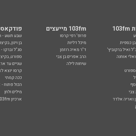
103
103fm מייעצים
פודקאסט
ע
פרופ' רפי קרסו
שבע תשע - 
ובן כספית
מיכל דליות
בן וינון, בקיצו
ל ואיל ברקוביץ'
ד"ר מאיה רוזמן
סג"ל וברקו -
ואלי אוחנה
הרב אפרים בן צבי
ספורט, בקיצו
שיחות לילה
שניים עד ארב
ספורט
קרסו יוצא לא
ל
ככה קמתי
סף
הכול פתוח - א
 צבי
מילים ולחן
ן ואריה אלדד
ארכיון 103fm