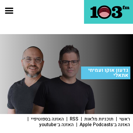
גדעון אוקו ועמיחי
אתאלי
ראשי
|
תוכניות מלאות
|
RSS
|
האזנה בספוטיפיי
|
האזנה ב־Apple Podcasts
|
האזנה ב־youtube