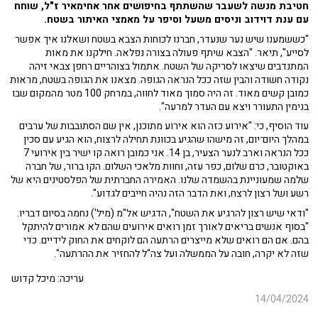
חטיבת מנשה לשעבר שהשתתף בחיפושים אחר אחימאיר ז"ל, שוחח
עם ענת דוידוב וניסים משעל וסיפר על מאמצי האיתור בשטח.
"כששמענו שיש נער שנעדר, חברנו לכוחות הצבא בשטח ושאלנו איך אפשר
לסייע", תיאר. "הצבא שיתף פעולה בצורה נפלאה. חילקנו את מאות
המתנדבים שיצאו לסריקה של השטח. אתמול בצוהריים רחפן צבאי זיהה
נקודה חשודה והבין שזה ככל הנראה הגופה. מצאנו את הגופה בשטח, מראות
כמובן קשים מאוד. זה היה סמוך מאוד לחווה, במרחק 100 מטר מהמקום שבו
בנימין התעורר ויצא עם העדר למרעה".
עוד הוסיף, כי: "אירוע כזה הוא אירוע מתוכנן, אין שם הסתובבות של ערבים
במהלך היום־יום, זה מישהו שהגיע בכוונת תחילה לרצוח, הוא הגיע עם סכין
ככל הנראה וארב לנער הצעיר, בן 14. אני כמובן רואה קו ישיר בין אירועי 7
באוקטובר, כרם שלום, כפר עזה, וחוות מלאכי השלום. הקו ברור, של חברה
שלמה שמעוניינת בהשמדה שלנו. האמירה החברתית של הפלסטינים היא של
רשע ושל רצון לרצח, ואת הדבר הזה נהיה חייבים לגדוע".
"ודאי שיש רצון להרגיע את השטח", הדגיש אל"מ (מיל') נחמה בסיום דבריו.
"בסוף אנשים בריאים לאורך זמן רואים אירועים שהם לא אמורים להיתקל
בהם. אם הם רואים שלא מייצרים הרתעה הם לוקחים את החוק לידיים. כדי
שזה לא יקרה, חובה על הממשלה ועל צה"ל להחזיר את ההרתעה".
עריכה: מיכל קדוש
14/04/2024