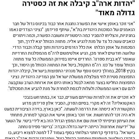
"יהדות ארה"ב קיבלה את זה כסטירה
גדולה מאוד"
"אני זוכר באופן אישי את הפשרה נחגגת אחר כבוד בכינוס גדול של חבר
הנאמנים של הסוכנות היהודית בת"א", שיתף פרידמן. "נציגי הצדדים נאמו
בחגיגיות, והצליחו להסביר כמה היסטורית וחשובה הפשרה, וכמה ויתורים
כואבים עשה כל צד על מנת להגיע אליה. מתווה הכותל יצא לדרך, תוך
הסכמות על אופן הכלתו את כלל הזרמים ביהדות ותוך קבלה וכבוד הדדי.
שלושה חודשים לאחר מכן, הגיע אולטימטום לרה"מ מהמפלגות החרדיות
שאומר 'לא בבית ספרנו'. החרדים איימו בפירוק הממשלה כל עוד מתווה
הכותל עומד על כנו. רה"מ התקפל, ביטל את המתווה הכותל מן היסוד, וכך
בקיץ 2018, במהלך כינוס נוסף של מנהיגי התפוצות בישראל, קיבלה יהדות
התפוצות סטירת לחי מצלצלת ממשלת ישראל ומן המדינה היהודית. נציגי
התפוצות החליטו בצעד מחאה לבטל באותו היום את ארוחת הערב שנקבעה
להם עם ראש הממשלה ולעלות לכנסת למחרת על מנת להביע את תסכולם".
לא זוכרים את זה למרות שהייתם מעורים, כבר אז, במתרחש בנבכי
האקטואליה? זה לא מקרי. בסיום הפרק, הסביר אלון פרידמן מדוע
התקשורת לא כיסתה את הדרמה לשעתה. "כאן בארץ, בזירה הציבורית כמעט
ולא היה זכר להתרחשות. אני זוכר באופן אישי את הבוקר למחרת, פתחתי
את העיתון וציפיתי לראות שם את המפץ הגדול הזה בא לידי ביטוי. על השער
של 'ידיעות אחרונות' הייתה ידיעה גדולה וכבדה: 'בריטני ספירס נחתה
בישראל'. בדפדוף קדחתני הצלחתי בסוף בעמוד 17 למטה למצוא ריבוע, בו
הזכירו בשלושה משפטים שמתווה הכותל בוטל, שמנהיגי יהדות ארה"ב רואים