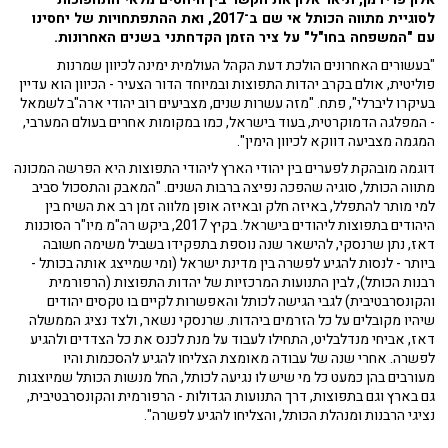
לסוגיית מתווה הכותל אי שם ב־2017, ואת ההתפתחויות של יחסינו
עם "המשפחה בחו"ל" על ציר הזמן הקדחתני בשנים האחרונות.
"בעשורים האחרונים הולכת דעת הקהל העולמית ימינה לכיוון שמרנות
פוליטית, אולם בקרב יהדות התפוצות ובמיוחד הדור הצעיר - הכיוון הוא עדיין
בעיקרו ליברלי", פתח. "מזה עשרות שנים, מצביעים רוב יהודי ארה"ב לשמאל
- המפלגה הדמוקרטית, בעוד בישראל, כמו במקומות אחרים בעולם המערבי,
המגמה מצביעה דווקא לכיוון הימין".
דוגמה מובהקת לפערים בין יהודי הארץ ליהודי התפוצות היא הפרשה המכונה
מתווה הכותל, סוגיה שהפכה נפיצה ברבות השנים. "המאבק והתסכול סביב
למי מותר להתפלל, באיזה חלק ובאיזה אופן מלווה זמן רב את השיח בין
היהודים בתפוצות ליהודים בישראל. בקיץ 2017, ביקש רה"מ מיו"ר הסוכנות
דאז, נתן שרנסקי, להישאר שנה נוספת בתפקידו בשביל משימה חשובה
ביותר - לנסות להגיע לפשרה בין מדינת ישראל (ומי שמייצג אותה בכותל -
רבנות הכותל), לבין התנועות המרכזיות של יהדות התפוצות (הרפורמית
והקונסרבטיבית) לגבי הגישה לכותל והאפשרות לקיים בו טקסים יהודים
שיהיו מקובלים על כל הזרמים ביהדות. שרנסקי נשאר, ולצד נציג הממשלה
דאז, אביחי מנדלבליט, התחילו לעבוד על מנת לכנס את כל הצדדים ולהגיע
לפשרה. אחרי שנה של עבודה מאומצת הצליחו להגיע להסכמות והיו
מעורבים בהן כמעט כל מי שיש לו נגיעה לכותל, החל מנשות הכותל שמיוצגות
גם בארץ וגם בתפוצות, דרך התנועות הגדולות - הרפורמית והקונסרבטיבית,
נציגי הרבנות ומנהלת הכותל, והצליחו להגיע לפשרה".