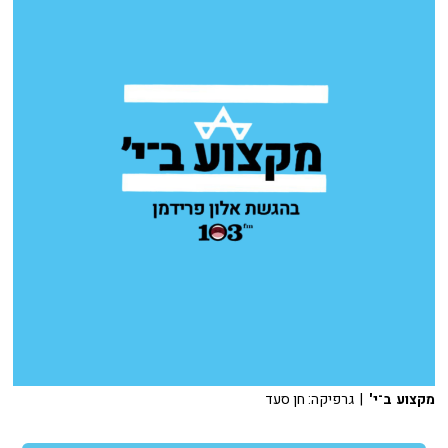
מקצוע ב־י'
| גרפיקה: חן סעד