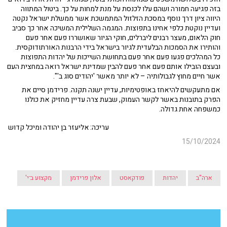
בזה פגיעה חמורה ושהם עלו לכנסת על מנת למחות על כך. ביטול המתווה
היווה ציון דרך נוסף במסכת הזלזול המתמשכת אשר ממשלת ישראל נקטה
ועדיין נוקטת כלפי אחינו בתפוצות. המגמה השלילית המשיכה אחר כך סביב
חוק הלאום, מעצר רבנים ליברלים, חוקי הגיור שאושררו פעם אחר פעם
והותירו את הסמכות הבלעדית לגיור בישראל בידי הרבנות האורתודוקסית.
כל המהלכים פגעו פעם אחר פעם בתחושת השייכות של יהדות התפוצות
ובעצם הובילו אותם פעם אחר פעם להבין שמדינת ישראל רואה במחצית העם
אשר חיים מחוץ לגבולותיה – לא יותר מאשר 'יהודים סוג ב'".
אם מתעקשים להיאחז באופטימיות, עדיין ישנה תקנה. פרידמן סיים את
הפרק בתובנות באשר לקשר העמוק, שבעת צרה עדיין מחזיק את כולנו
כמשפחה אחת גדולה.
עריכה: אליעזר בן יהודה ומיכל קדוש
15/10/2024
ארה"ב
יהדות
פודקאסט
אלון פרידמן
מקצוע ב־י'