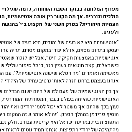
מפרוץ המלחמה בבוקר השבת השחורה, נדמה שגילויי ה
הולכים וגוברים. אך מה הקשר בין אותה אנטישמיות, ה
העמיות היהודית? בפרק השני של 'מקצוע ב־י' בהגשת אל
ולפנים.
"אנטישמיות היא לא בעיה של יהודים, היא בעיה של אנטישמ
יעסקו בתחום מסוים, או לא יגורו במקום מסוים, תהיה פחו
אנטישמיות באמצעות חקיקה, חינוך, אבל יש לזכור שאנטיש
כישראלים, קצת חוטאים בעניין הזה, כי כל סיפור שלילי שכ
מאשימה ואומרים "מה הפלא שישנה אנטישמיות?". עם התגב
אנחנו בעצמנו ברחנו חזרה לאותו נרטיב עתיק של היהודי ה
אך בין האנטישמיות של פעם לזו של היום ישנם הבדלים שכ
האנטישמיות שהייתה בעולם בעבר, המסורתית והמודרנית, ל
נעוץ בכך שהיום אף משטר לא יכול לסמן יהודים ואף יהודי 
הוסיף פרידמן במהלך הפרק. "זה לא אומר שזה המקום היחי
התפוצות בית במדינת ישראל היא קריטית עבורם. חלק נכב
מהתמיכה של יהודי התפוצות. אנחנו תמיד נוטים לראות את 