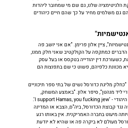
 הלגיטימציה שלנו, גם שם מי שמחובר ליהדות
 הם גם משלמים מחיר על כך שהם חיים כיהודים
אנטישמיות"
טישמיות", ציין אלון פרימן. "אם אני יושב פה
ת הדברים כמתקפה על הקולקטיב שאני חלק ממנו,
ת, כשעורכת דין יהודייה בטקסס או בעל עסק
יא מכוונת כלפיהם, פשוט כי שם בתפוצות הם
"כחלק מליגת כדורסל נשים של בתי ספר תיכוניים
ורי ליד מנהטן", סיפר אלון. "באמצע המשחק,
שחקנית מהקבוצה המארחת מסננת כלפי שחקנית מביה"ס היהודי - 'I support Hamas, you fucking jew'.
נגד קבוצת הכדורסל, ביה"ס, הצבא או המדינה
ותה מיעוט בחברה האמריקנית. אין באותו רגע
ורסל מעולם לא ביקרה פה או שהיא לא יודעת