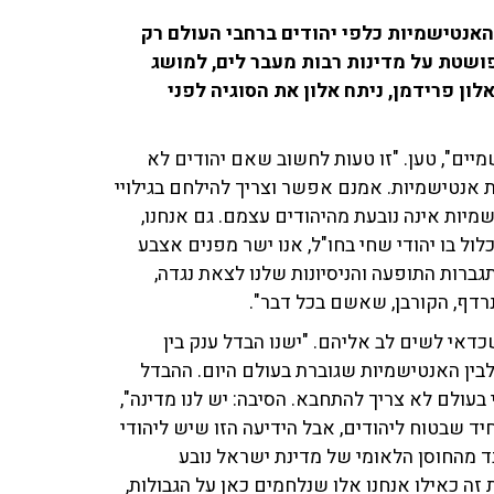
אנטישמיות כלפי יהודים ברחבי העולם רק
פושטת על מדינות רבות מעבר לים, למושג
ון פרידמן, ניתח אלון את הסוגיה לפני
יים", טען. "זו טעות לחשוב שאם יהודים לא
ת אנטישמיות. אמנם אפשר וצריך להילחם בגילויי
מיות אינה נובעת מהיהודים עצמם. גם אנחנו,
לול בו יהודי שחי בחו"ל, אנו ישר מפנים אצבע
רות התופעה והניסיונות שלנו לצאת נגדה,
נרדף, הקורבן, שאשם בכל דבר".
דאי לשים לב אליהם. "ישנו הבדל ענק בין
בין האנטישמיות שגוברת בעולם היום. ההבדל
בעולם לא צריך להתחבא. הסיבה: יש לנו מדינה",
ד שבטוח ליהודים, אבל הידיעה הזו שיש ליהודי
ד מהחוסן הלאומי של מדינת ישראל נובע
זה כאילו אנחנו אלו שנלחמים כאן על הגבולות,