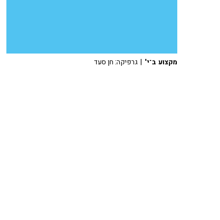
מקצוע ב־י'
| גרפיקה: חן סעד