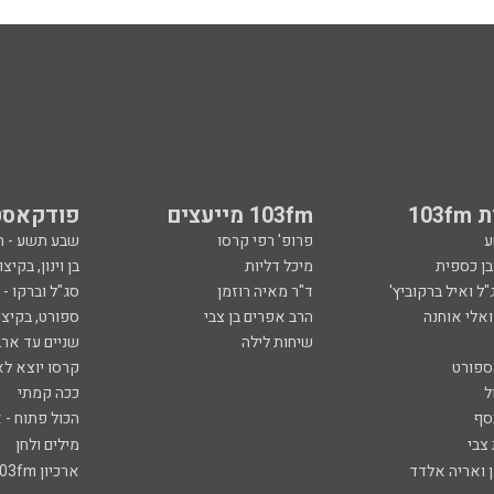
103
103fm מייעצים
פודקאסט
ע
פרופ' רפי קרסו
שבע תשע - 
ובן כספית
מיכל דליות
בן וינון, בקיצו
ל ואיל ברקוביץ'
ד"ר מאיה רוזמן
סג"ל וברקו -
ואלי אוחנה
הרב אפרים בן צבי
ספורט, בקיצו
שיחות לילה
שניים עד ארב
ספורט
קרסו יוצא לא
ל
ככה קמתי
סף
הכול פתוח - א
 צבי
מילים ולחן
ן ואריה אלדד
ארכיון 103fm