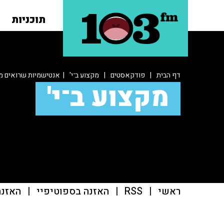
תוכניות
דף הבית
|
פודקאסטים
|
מקצוע ב־י'
| אנטישמיות שרואים מ
מקצוע ב־י'
ראשי
|
RSS
|
האזנה בספוטיפיי
|
האזנה ב־casts