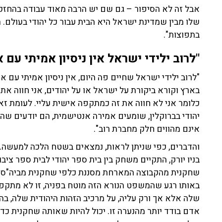
אבל זה לא הסיפור – גם שם יש הרבה מאוד עבודה בהחזקת
שלו מבין שמדינת ישראל היא הבית עבור כל יהודי בעולם.
בתפוצות".
"לרוב ילידי ישראל אין ניסיון אמיתי עם 
"לרוב ילידי ישראל שחיים פה היום, אין ניסיון אמיתי עם אנ
בארץ וקורא ביקורת על ישראל או על יהודים, אני חווה א
כלומר אני לא חווה את זה כמתקפה אישית עליי. לעומת זא
יהודי בברוקלין, שומעים אמירה אנטישמית, הם יודעים שה
אינם מהווים חלק מחברת רוב".
והדברים, כפי שניתן לראות, נמצאים בשטח הלכה למעשה. 
בניו יורק, התקיים משחק בין בית ספר יהודי לבית ספר ציב
באותו רגע שהמשפט הנורא הזה מוטח בפניה, זו לא מתקפה 
שלה אלא אך ורק עליה, על מרכיב הזהות היהודית שלה, בהי
אדם בודד יותר מהנערה זו. יכול להיות שאותה שחקנית כד