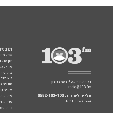
תוכניות fm
שבע תש
ינון מגל 
אראל סג"
ברק סרי 
גיא פלג
דבורה הנביאה 6, רמת השרון
תוכנית ה
radio@103.fm
איריס קו
עלייה לשידור: 0552-103-103
איפה הכ
בעלות שיחה רגילה
פנינה בת
רון קופמ