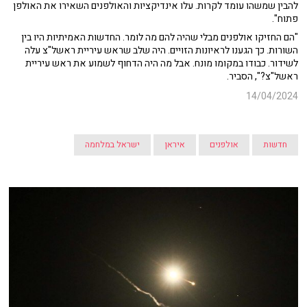
להבין שמשהו עומד לקרות. עלו אינדיקציות והאולפנים השאירו את האולפן
פתוח".
"הם החזיקו אולפנים מבלי שהיה להם מה לומר. החדשות האמיתיות היו בין
השורות. כך הגענו לראיונות הזויים. היה שלב שראש עיריית ראשל"צ עלה
לשידור. כבודו במקומו מונח. אבל מה היה הדחוף לשמוע את ראש עיריית
ראשל"צ?", הסביר.
14/04/2024
חדשות
אולפנים
איראן
ישראל במלחמה