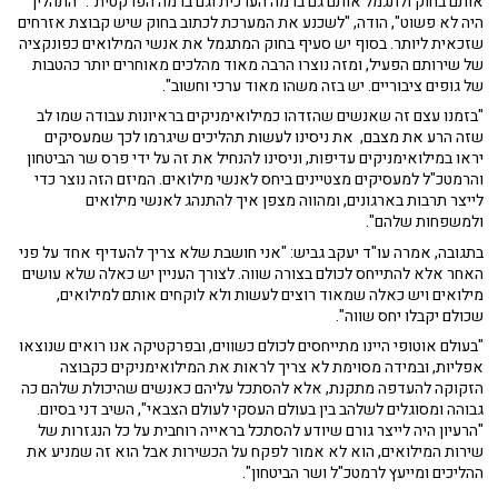
אותם בחוק ולתגמל אותם גם ברמה הערכית וגם ברמה הפרקטית". "התהליך
היה לא פשוט", הודה, "לשכנע את המערכת לכתוב בחוק שיש קבוצת אזרחים
שזכאית ליותר. בסוף יש סעיף בחוק המתגמל את אנשי המילואים כפונקציה
של שירותם הפעיל, ומזה נוצרו הרבה מאוד מהלכים מאוחרים יותר כהטבות
של גופים ציבוריים. יש בזה משהו מאוד ערכי וחשוב".
"בזמנו עצם זה שאנשים שהזדהו כמילואימניקים בראיונות עבודה שמו לב
שזה הרע את מצבם, את ניסינו לעשות תהליכים שיגרמו לכך שמעסיקים
יראו במילואימניקים עדיפות, וניסינו להנחיל את זה על ידי פרס שר הביטחון
והרמטכ"ל למעסיקים מצטיינים ביחס לאנשי מילואים. המיזם הזה נוצר כדי
לייצר תרבות בארגונים, ומהווה מצפן איך להתנהג לאנשי מילואים
ולמשפחות שלהם".
בתגובה, אמרה עו"ד יעקב גביש: "אני חושבת שלא צריך להעדיף אחד על פני
האחר אלא להתייחס לכולם בצורה שווה. לצורך העניין יש כאלה שלא עושים
מילואים ויש כאלה שמאוד רוצים לעשות ולא לוקחים אותם למילואים,
שכולם יקבלו יחס שווה".
"בעולם אוטופי היינו מתייחסים לכולם כשווים, ובפרקטיקה אנו רואים שנוצאו
אפליות, ובמידה מסוימת לא צריך לראות את המילואימניקים כקבוצה
הזקוקה להעדפה מתקנת, אלא להסתכל עליהם כאנשים שהיכולת שלהם כה
גבוהה ומסוגלים לשלהב בין בעולם העסקי לעולם הצבאי", השיב דני בסיום.
"הרעיון היה לייצר גורם שיודע להסתכל בראייה רוחבית על כל הנגזרות של
שירות המילואים, הוא לא אמור לפקח על הכשירות אבל הוא זה שמניע את
ההליכים ומייעץ לרמטכ"ל ושר הביטחון".