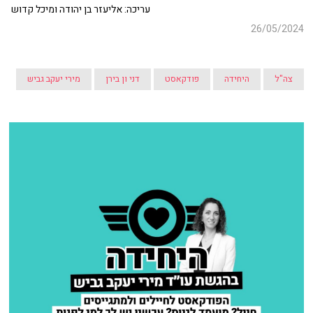
עריכה: אליעזר בן יהודה ומיכל קדוש
26/05/2024
צה"ל
היחידה
פודקאסט
דני ון בירן
מירי יעקב גביש