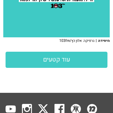
היחידה
| גרפיקה: אלון כץ/103fm
עוד קטעים