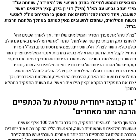
הצבאיים והממשלתיים? בפרק השישי של 'היחידה', שוחחה עו"ד
מירי יעקב גביש עם תא"ל (מיל') דני ון בירן, קצין מילואים ראשי
לשעבר, ויחד ניתחו לפני ולפנים את האופן בו מתייחס צה"ל לאנשי
ונשות המילואים, שהפכו לחשובים מאין כמותם במהלך מלחמת חרבות
ברזל.
"צה"ל ניהל את מערך הסדיר והמילואים שלו יחד, אך לאורך השנים החל
להיווצר נתק תרבותי בין שני העולמות", פתח. "אנשי המילואים באים עם עולם
שלם שלא קשור לצה"ל, חלק שכירים, עצמאים וסטודנטים, וצה"ל הסדיר
התחיל לקבל את הרושם שהוא לא בקיא בתרבות אנשי המילואים וצריך גשר
שיגשר בין העולמות. הטריגר היה משבר הביטוח שהתפוצץ בזמנו. אם תיקחי
קוקפיט של מטוס, הביטוח של טייס סדיר וטייס מילואים היה שונה, וסביב
האירוע נוצר משבר בעולם המילואים. לכן צה"ל החליט לתכלל את נושא
המילואים בנושא כוח האדם, ההיבטים המבצעיים, והעולמות האזרחיים, וכך
יצרו את התפקידד הנקרא 'קצין מילואים ראשי'. עם השנים התפקיד התמלא
בתוכן".
"זו קבוצה ייחודית שנוטלת על הכתפיים
הרבה יותר מאחרים"
בהמשך תיאר: "כשהייתי בתפקיד, היו סדר גדול של 100 אלף אנשים
שעושים מילואים משמעותיים בשנה, והאנשים הללו הם קבוצה מאוד ייחודית
בחברה ונוטלים על הכתפיים הרבה יותר מאחרים. חשבתי שיש מקום לייחד