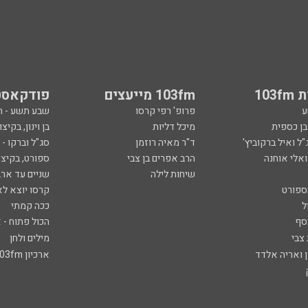
103
103fm מייעצים
פודקאסט
ע
פרופ' רפי קרסו
שבע תשע - 
ובן כספית
מיכל דליות
בן וינון, בקיצו
ל ואיל ברקוביץ'
ד"ר מאיה רוזמן
סג"ל וברקו -
ואלי אוחנה
הרב אפרים בן צבי
ספורט, בקיצו
שיחות לילה
שניים עד ארב
ספורט
קרסו יוצא לא
ל
ככה קמתי
סף
הכול פתוח - א
 צבי
מילים ולחן
ן ואריה אלדד
ארכיון 103fm