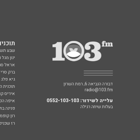
תוכניות fm
שבע תש
ינון מגל 
אראל סג"
ברק סרי 
גיא פלג
דבורה הנביאה 6, רמת השרון
תוכנית ה
radio@103.fm
איריס קו
עלייה לשידור: 0552-103-103
איפה הכ
בעלות שיחה רגילה
פנינה בת
רון קופמ
רז שכניק