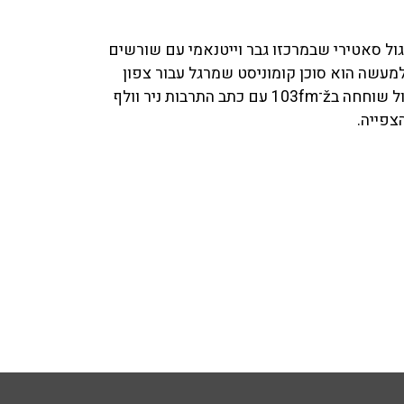
ן ריגול סאטירי שבמרכזו גבר וייטנאמי עם שורשים
מעשה הוא סוכן קומוניסט שמרגל עבור צפון
וייטנאם, וממשיך לעשות זאת גם כמהגר בארה"ב. איריס קול שוחחה בž־103fm עם כתב התרבות ניר וולף
צפייה.