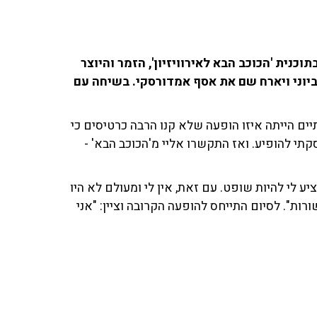
נית 'הכוכב הבא לאירוויזיון', הזמר והיוצר
גדי אריק סיני יופיע בהיכל התרבות בתל אביב ב־25 ביוני ויארח שם את אסף אמדורסקי. בשיחה עם
יים הייתה איזו הופעה שלא קנו הרבה כרטיסים כי
סקתי להופיע. ואז התקשרו אליי מ'הכוכב הבא' -
ע לי להיות שופט. עם זאת, אין לי ומעולם לא היו
ורות". לסיום התייחס להופעה הקרובה וציין: "אני