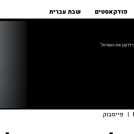
פודקאסטים
שבת עברית
תי לרענן את השורות"
|
פייסבוק