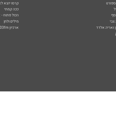
ספורט
קרסו יוצא לא
ל
ככה קמתי
סף
הכול פתוח - א
 צבי
מילים ולחן
ן ואריה אלדד
ארכיון 103fm