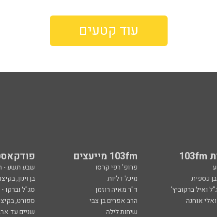
עוד קטעים
103
103fm מייעצים
פודקאסט
ע
פרופ' רפי קרסו
שבע תשע - 
ובן כספית
מיכל דליות
בן וינון, בקיצו
ל ואיל ברקוביץ'
ד"ר מאיה רוזמן
סג"ל וברקו -
ואלי אוחנה
הרב אפרים בן צבי
ספורט, בקיצו
שיחות לילה
שניים עד ארב