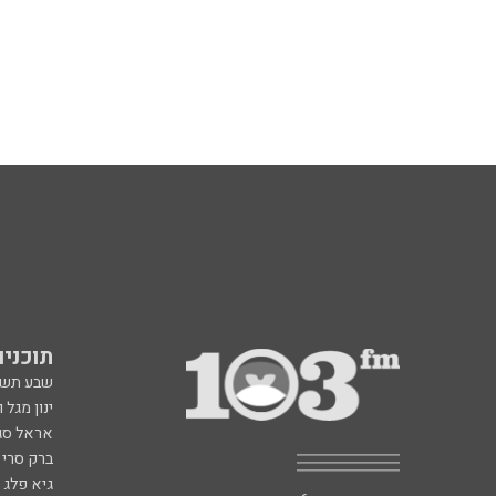
תוכניות fm
שבע תש
ינון מגל 
אראל סג"
ברק סרי 
גיא פלג