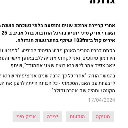
גדולה"
אחרי קריירה ארוכת שנים והופעה בלתי נשכחת השנה בתוכ
הא
איריס קול ב־103fm שיתף בהתרגשות הגדולה.
בפתח דבריו הסביר האומן מדוע הפסיק להופיע. "לפני שנת
היו המון פיגועים, ואני לקחתי את זה ללב באופן אישי והפ
יואב צפיר אמר לי שהוא רוצה שאני אתמודד", שיתף.
בהמשך הודה: "אחרי כל כך הרבה שנים אני ציפיתי שהוא יצי
לי בעיות עם האגו. הסכמתי - כל הכוונה הייתה לרענן את הש
מקווה שתהיה שם אהבה גדולה".
17/04/2024
מוזיקה
הופעות
יצירה
אריק סיני