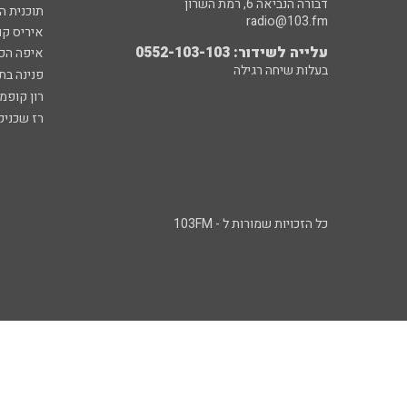
דבורה הנביאה 6, רמת השרון
תוכנית ה
radio@103.fm
איריס קו
עלייה לשידור: 0552-103-103
איפה הכ
בעלות שיחה רגילה
פנינה בת
רון קופמ
רז שכניק
כל הזכויות שמורות ל - 103FM