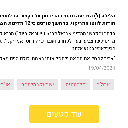
הלילה (ו') הצביעה מועצת הביטחון על בקשת הפלסטינ
הודות לווטו אמריקני. בהמשך פורסם כי 12 מדינות הצביעו בעד, בהן צרפת ויפן.
הכתב והפרשן המדיני אריאל כהנא ('ישראל היום') הביא פ
מדינות שהצביעו בעד לקחו בחשבון שיהיה וטו אמריקני", ט
הבין־לאומי בנוגע אלינו".
"צריך לחסל את חמאס ולחסל אותו באמת. כולנו היינו מצפי
19/04/2024
ארה"ב
פלסטינים
ישראל במלחמה
או"ם
עוד קטעים