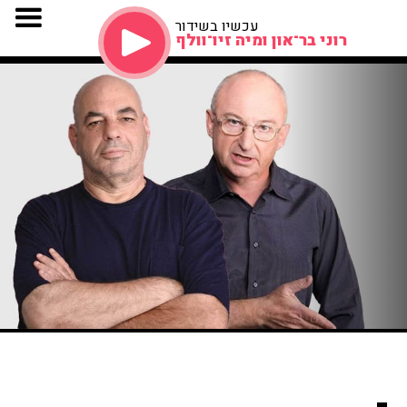
עכשיו בשידור
רוני בר־און ומיה זיו־וולף