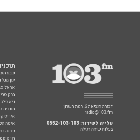
תוכניות fm
שבע תש
ינון מגל 
אראל סג"
ברק סרי 
גיא פלג
דבורה הנביאה 6, רמת השרון
תוכנית ה
radio@103.fm
איריס קו
עלייה לשידור: 0552-103-103
איפה הכ
בעלות שיחה רגילה
פנינה בת
רון קופמ