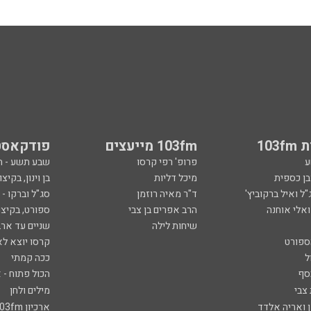
103
103fm מייעצים
פודקאסט
ע
פרופ' רפי קרסו
שבע תשע - 
ובן כספית
מיכל דליות
בן וינון, בקיצו
ל ואיל ברקוביץ'
ד"ר מאיה רוזמן
סג"ל וברקו -
ואלי אוחנה
הרב אפרים בן צבי
ספורט, בקיצו
שיחות לילה
שניים עד ארב
ספורט
קרסו יוצא לא
ל
ככה קמתי
סף
הכול פתוח - א
 צבי
מילים ולחן
ן ואריה אלדד
ארכיון 103fm