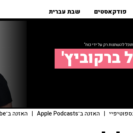
פודקאסטים
שבת עברית
כל להשתנות רק על ידי כוח"
 ברקוביץ'
ספוטיפיי
|
האזנה ב־Apple Podcasts
|
האזנה ב־youtube