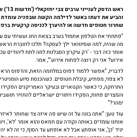
והביע את דעתו באשר לדילמה הקשה שבפניה עומדת
שחרור חטופים חדשה או להיערך לכניסה קרקעית ברפי
"פתחתי את הטלפון אתמול בערב בצאת החג ועשיתי עם עצמי
אומר כזה דבר - 'רק עיקרון הסבלנות למה לתת ליהודים עכ
אירוע? אני רק רוצה לפתוח אירוע'", אמר.
לדבריו, "אפשר ללמוד דפוס במלחמה הזאת, והדפוס הרא
לא צפוי, מפתיע, קיבלת חטופים. כשהכנסת סיוע הומניטר
התרחקה, כי כאשר הקטארים ובעיקר האמריקנים הפקידו ב
והמצרים פחות, הפקידו ויתורים ישראליים להחזיר תושבים ל
ימהר?"
עוד טען: "אתה בונה על זה שיש פה איזה צד שחותר לאיזה 
אנחנו עומדים באותה נקודה עם חמאס והוא אומר 'לא', ויש
יגיד 'כן', אני אופתע אבל לא אופתע עד הסוף, כי זה לא י