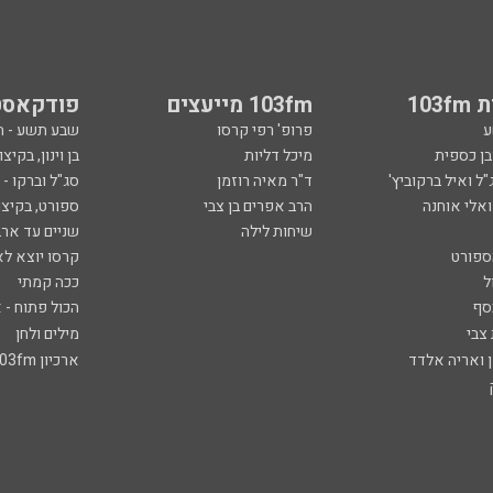
103
103fm מייעצים
פודקאסט
ע
פרופ' רפי קרסו
שבע תשע - 
ובן כספית
מיכל דליות
בן וינון, בקיצו
ל ואיל ברקוביץ'
ד"ר מאיה רוזמן
סג"ל וברקו -
ואלי אוחנה
הרב אפרים בן צבי
ספורט, בקיצו
שיחות לילה
שניים עד ארב
ספורט
קרסו יוצא לא
ל
ככה קמתי
סף
הכול פתוח - א
 צבי
מילים ולחן
ן ואריה אלדד
ארכיון 103fm