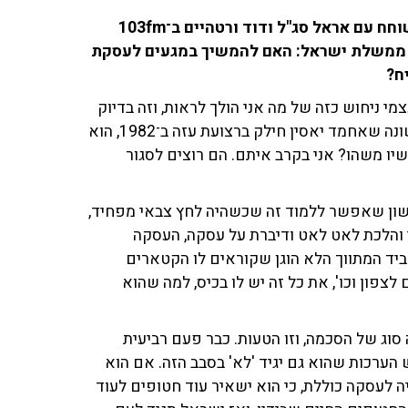
ראש הדסק לענייני ערבים צבי יחזקאלי ('חדשות 13') שוחח עם אראל סג"ל ודוד ורטהיים ב־103fm
 ממשלת ישראל: האם להמשיך במגעים לעסקת
ח?
 ניחוש כזה של מה אני הולך לראות, וזה בדיוק
מה שהיה, למה שסינוואר ילך לעסקה? תלכו לחוברת הראשונה שאחמד יאסין חילק ברצועת עזה ב־1982, הוא
שיו משהו? אני בקרב איתם. הם רוצים לסגור
שון שאפשר ללמוד זה שכשהיה לחץ צבאי מפחיד,
י והלכת לאט לאט ודיברת על עסקה, העסקה
יד המתווך הלא הוגן שקוראים לו הקטארים
צפון וכו', את כל זה יש לו בכיס, למה שהוא
סוג של הסכמה, וזו הטעות. כבר פעם רביעית
 הערכות שהוא גם יגיד 'לא' בסבב הזה. אם הוא
היה לעסקה כוללת, כי הוא ישאיר עוד חטופים לעוד