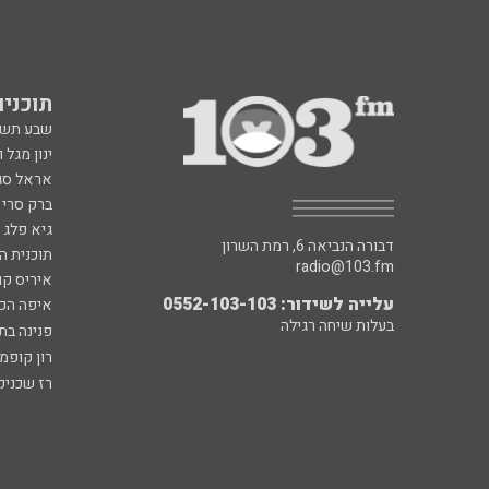
תוכניות fm
שבע תש
ינון מגל 
אראל סג"
ברק סרי 
גיא פלג
דבורה הנביאה 6, רמת השרון
תוכנית ה
radio@103.fm
איריס קו
עלייה לשידור: 0552-103-103
איפה הכ
בעלות שיחה רגילה
פנינה בת
רון קופמ
רז שכניק