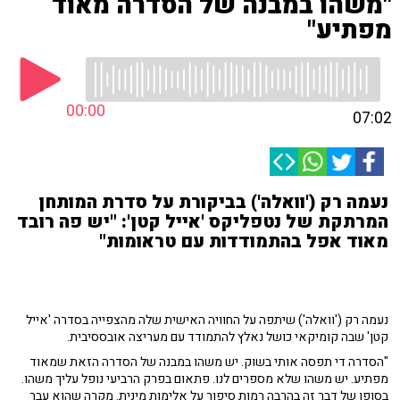
"משהו במבנה של הסדרה מאוד
מפתיע"
00:00
07:02
נעמה רק ('וואלה') בביקורת על סדרת המותחן
המרתקת של נטפליקס 'אייל קטן': "יש פה רובד
מאוד אפל בהתמודדות עם טראומות"
נעמה רק ('וואלה') שיתפה על החוויה האישית שלה מהצפייה בסדרה 'אייל
קטן' שבה קומיקאי כושל נאלץ להתמודד עם מעריצה אובססיבית.
"הסדרה די תפסה אותי בשוק. יש משהו במבנה של הסדרה הזאת שמאוד
מפתיע. יש משהו שלא מספרים לנו. פתאום בפרק הרביעי נופל עליך משהו.
בסופו של דבר זה בהרבה רמות סיפור על אלימות מינית. מקרה שהוא עבר