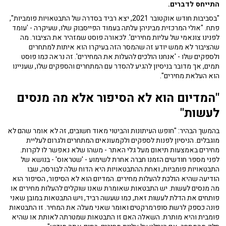
התייחס לדברים.
"בסביבות חודש אוקטובר 2021, יצא רביד בסדרה של התבטאויות פומביות",
פתח. "אולי המרכזית מביניהן עלתה בעמוד הפייסבוק שלו, שעיקרה - 'עומד
לפנינו צונאמי של עליות מחירים'. לכאורה פוסט שמזהיר את הציבור. מה
שהציבור לא ממש יודע זה שהמסר הזה בעיקרו הוא איתות למתחרים
ולספקים שלו - 'אנחנו הולכים להעלות את המחירים'. זה נראה כמו פוסט
תמים, אך מדובר בניסיון להגיע להסדר עם המתחרים והספקים שלו, שעניינו
הוא העלאת מחירים".
"המדיום הוא לא הסיפור אלא מה מנסים
לעשות"
בהמשך הבהיר: "חופש העיתונות והביטוי מאוד חשובים, זה לא אומר שהם לא
מוגבלים. הניסיון לפנות לספקים ולקמעונאים המתחרים ולגרום לעליית
מחירים באמצעות תיאום מעל גלי האתר - משהו שלא נאפשר לו לקרות.
לפני מספר חודשים הזמנו חברה אחרת לשימוע - 'שטראוס' - בנושא של
התבטאויות פומביות, ואחת ההתבטאויות היא הדוח שלה לבורסה, שבו
הודיעה שהיא הולכת להעלות מחירים. המדיום הוא לא הסיפור, הסיפור הוא
מה מנסים לעשות. יש התבטאות שאומרת שאנו שוקלים להעלות מחירים או
פותחים את הדלת לעשות זאת, כמו שעשה רביד, ויש התבטאות במובן שאני
פונה כספק לרשת סופרמרקטים ואומר שאני מעלה את המחיר. זו התבטאות
פומבית והיא מותרת. השאלה האם זו התבטאות שמטרתה לאותת או שהיא