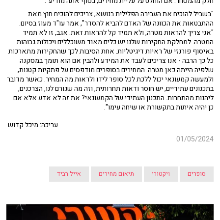
חלק מהמסחר. אם הוחלט על עליית מחירים, בסוף אתה מודיע".
"בשביל להוכיח את העבירה הפלילית בנושא, צריכים להוכיח חוץ מאת
ההתבטאות את הכוונה של האדם להביא להסדר", אמר עו"ד מעוז בסיום.
"אני צריך להראות מטרה, ולא תמיד קל להראות זאת. אגב, זו לא תמיד
המטרה. למחלקת החקירות שלנו יש כלים מאוד משוכללים ויכולות גבוהות
באיסוף פורנזי של ראיות דיגיטליות. אחת הסיבות לכך שהחקירות מתארכות
כל כך הרבה - אנו צריכים לעבד את המידע ולהבין אם הוא תומך במסקנה
שלפיה הייתה כאן מטרה. המחירים בסופרים מודפסים על פתקיות קטנות,
ולמעשה קמעונאי יכול ללכת לכל סופר לידו ולראות מה המחיר. כאשר מדובר
בתכנונים עתידיים, יש חוסר ודאות תחרותית, וזה מה שגורם לנו, הצרכנים,
ליהנות מהתחרות. התכנון העתידי של הקמעונאי? את זה לא אדע אלא אם
כן יהיה איתות בתקשורת או שיחה עימו".
עריכה: מיכל קדוש
01/05/2024
סופרים
ויקטורי
תיאום מחירים
אייל רביד