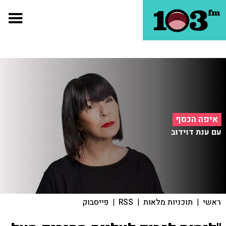
איפה הכסף
עם ענת דוידוב
ראשי
|
תוכניות מלאות
|
RSS
|
פייסבוק