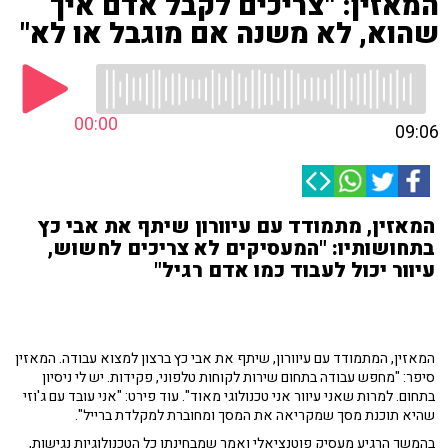
המאזין: "צריכים לקבל אדם איך
שהוא, לא משנה אם מוגבל או לא"
00:00
09:06
המאזין, מתמודד עם עיוורון שיתף את אבי כץ
בתחושותיו: "המעסיקים לא צריכים לחשוש,
עיוור יכול לעבוד כמו אדם רגיל"
המאזין, המתמודד עם עיוורון, שיתף את אבי כץ ברצון למצוא עבודה. המאזין
סיפר: "מחפש עבודה בתחום שירות לקוחות טלפוני, פקידות. יש לי ניסיון
בתחום. למרות שאני עיוור אני טכנולוגי מאוד". עוד פירט: "אני עובד עם ג'וזי
שהיא תוכנת מסך שמקריאה את המסך ומחוברת למקלדת ברייל".
בהמשך הרגיע מעסיק פוטנציאלי ואמר שמבחינתו כל הטכנולוגיות נגישות,