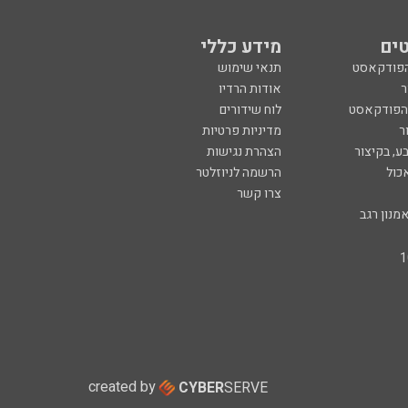
ים
מידע כללי
הפודקאסט
תנאי שימוש
ר
אודות הרדיו
 הפודקאסט
לוח שידורים
ר
מדיניות פרטיות
ע, בקיצור
הצהרת נגישות
כול
הרשמה לניוזלטר
צרו קשר
מנון רגב
created by
CYBER
SERVE