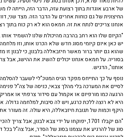
להיות מאוד שלא, ולכן אנחנו בסוג של ניסוי וטעיה. עשי
של ארבע אוגדות בתוך רצועת עזה, הדבר הזה, הייתה לו מ
החיצונית של גם כוחות אחרים על הדבר הזה. מצד שני, ד
אנחנו צריכים לנתח את זה. חמאס הוא לא רק כוח בתוך רצוע
"הקיום שלו הוא רחב בהרבה מהיכולת שלנו להשמיד אותו ב
יש כאן איום קיומי מסוג חדש שלא הכרנו אותו, וזו מלחמה
שהוא גם יותר ברור מאשר חיזבאללה בלבנון, כי לבנון זו מדי
בסוריה. על חמאס אנחנו יכולים להשיג את ההישג, אבל צרי
אותנו", הדגיש.
נוסף על כך התייחס מפקד הגיס המטכ"לי לשעבר להסלמה ה
לסיים את המערכה בלי מהלך צבאי, כניסה של צה"ל פנימה?",
הרגעה כמו מורפיום או אקמול עם סידור צרפתי או אמריקנ
היא לא רוצה ללכת כרגע, ויש לה סיבות, למלחמה גדולה. 
היקף וכמות של תגובת חיזבאללה, היא עולה. זה מעורר את
"הם יקבלו 1701, יפוקחו על ידי צבא לבנון, אבל
סוג של להרגיע את עצמנו בסוג של הסדר, אבל צה"ל בכל דרך 