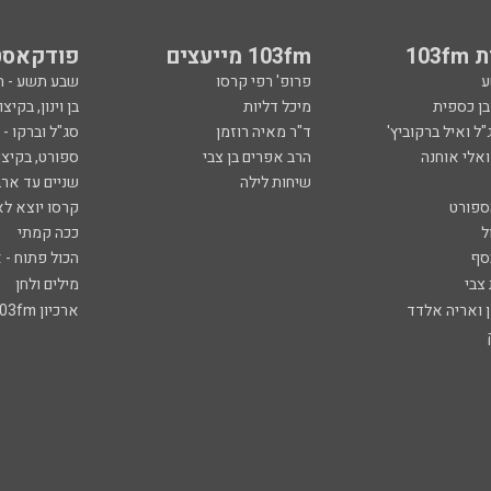
103
103fm מייעצים
פודקאסט
ע
פרופ' רפי קרסו
שבע תשע - 
ובן כספית
מיכל דליות
בן וינון, בקיצו
ל ואיל ברקוביץ'
ד"ר מאיה רוזמן
סג"ל וברקו -
ואלי אוחנה
הרב אפרים בן צבי
ספורט, בקיצו
שיחות לילה
שניים עד ארב
ספורט
קרסו יוצא לא
ל
ככה קמתי
סף
הכול פתוח - א
 צבי
מילים ולחן
ן ואריה אלדד
ארכיון 103fm