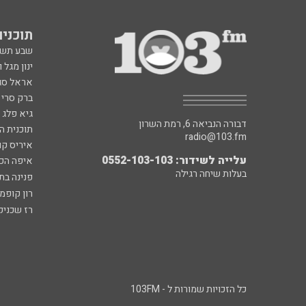
תוכניות fm
שבע תש
ינון מגל 
אראל סג"
ברק סרי 
גיא פלג
דבורה הנביאה 6, רמת השרון
תוכנית ה
radio@103.fm
איריס קו
עלייה לשידור: 0552-103-103
איפה הכ
בעלות שיחה רגילה
פנינה בת
רון קופמ
רז שכניק
כל הזכויות שמורות ל - 103FM