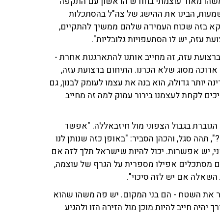
נו משהו מאוד עוצמתי בחודש הראשון עם התקפה
שמעות, הבינו את ההישג של צה"ל בהסתכלות
ווקא בזה שכוח העמידה שלהם ממשיך להתקיים,
ת עזה, יש לו הסתעפויות גלובליות".
רצועת עזה, זה מחייב אותנו להתארגנות אחרת -
 ארוכה מסוג שלא הכרנו. התיחום ברצועת עזה,
נה יותר גדולה, הוא בנה את עצמו לעומק לבנון, גם
כים לקחת לעצמנו בירור עמוק למה זה מחייב
גוברת בגבול הצפוני מול חיזבאללה. "אפשר
 תהה סגל, והכהן הסביר: "באופן כזה שנותן לנו
י, יש אפשרות. יכול להיות שישראל תלך לזה אם
אם מסתכלים אפילו מספרית על הגרף של עוצמה,
 השאלה אם יש לזה סיכוי".
 צריך להכיר את השטח - הם בני המקום. יש פה משהו שהוא
יהיה חייב להיות מוכן מול הזירה הזו ולהגיע