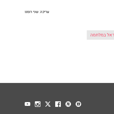
עריכה: שני רומנו
אל במלחמה