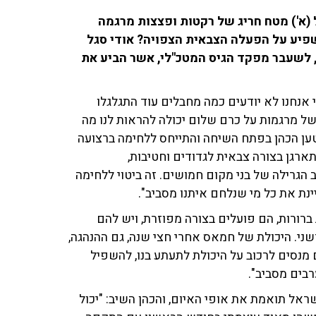
(א') מטח חריג של רקטות ופצצות מרגמה
שפיע על הפעלה הצבאית הצפויה? אודי סגל
מיל') גרשון הכהן, לשעבר מפקד הגיס המטכ"לי, אשר הביע את
י אנחנו לא יודעים כמה מחבלים עוד התגלגלו
של מרגמות על כרם שלום יכולה להראות לנו מה
ען הכהן בפתח השיחה והתייחס ללחימה ברצועה
רגן בצורה צבאית לגדודים וחטיבות,
גרילה של בני מקום חמושים. זה ביטוי ללחימה
נת את כל מי שנלחם איתנו מסביב".
 ברורות, הם פועלים בצורה מפוזרת, ויש להם
שני. היכולת של חמאס אחרי חצי שנה, גם ההנהגה,
מנסים לרכוב על היכולת לתעתע בנו, להשפיל
בים מסביב".
אל תואמת את אופי האיום, והכהן השיב: "יכול