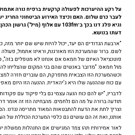
על רקע ההיערכות לפעולה קרקעית ברפיח נורה אתמול 
לעבר כרם שלום. האם וכיצד האירוע הביטחוני החריג י
וגיא פלג דנו בכך ב־103fm עם אלוף (
דעתו בנושא.
"ארבעת הגדודים הם יעד, יכול להיות שיש שם יותר מזה, כ
לשם. ברור שהמערכת הזו מאורגנת, וראינו אתמול, פעולה 
פוטנציאל האיום של חמאס אם אנחנו לא מטפלים בזה", ט
מול חמאס: "מדובר באנשים שהם בני המקום שהצליחו להתא
וכשהמערכת הזו הצבאית מתפרקת, הם עוברים חזרה למצב ה
עם כוח שההנעה שלו היא ג'יהאדית. ההנעה הזו היום מאפיי
לדבריו, "יש להם כוח הנעה עצמי גם בלי פיקוד עם פקודות
תודעה ברורה על מה הם נלחמים. מהבחינה הזו זה אומר דר
וצריך לתת את הדעת להתבטאות המאוד מתריסה נגדנו. הם 
אותנו, ואת זה הם עושים גם כלפי המערכת הכוללת של הער
לאור אמירותיו תהו צמד המגישים אם התנהלות ממשלת ישר