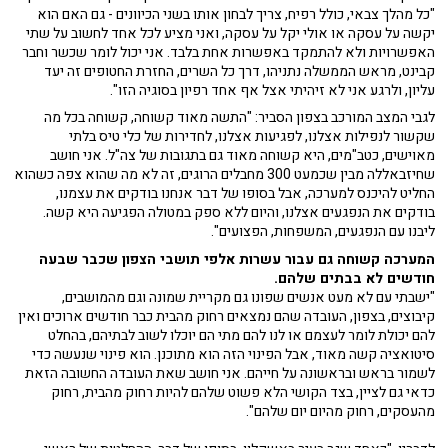
"כל מהלך צבאי, כולל רפיח, צריך לבחון אותו בשני הכיוונים - גם האם הוא
יקשה על עסקה או אולי יקל על עסקה, ואני מציע לכל אחד לחשוב על שתי
האפשרויות ולא להתמקד באפשרות אחת בלבד. אני יכול לומר שכשר וחבר
קבינט, מראש הממשלה נתניהו, דרך כל השרים, החזרת החטופים זה יעד
עליון, ולרגע אני לא זיהיתי אצל אף אחד רפיון בסוגיה הזו".
לגבי המצב המורכב בצפון הסביר: "התשה מאוד קשוחה, קשוחה בכל מה
שקשור לנפילות אצלנו, לפגיעות אצלנו, לחדירות של כלי טיס בלתי
מאוישים, כטב"מים, היא קשוחה מאוד גם בתגובות של צה"ל. אני חושב
שחיזבאללה מבין שכמעט 300 מחבלים הרוגים, זה לא מה שהוא צפה כשהוא
החליט להיכנס למערכה, אבל בסופו של דבר אנחנו בודקים את עצמנו,
בודקים את הנפגעים אצלנו, והיום ללא ספק במטולה הפגיעה היא קשה.
ליבנו עם הנפגעים, המשפחות, הפצועים".
המערכה קשוחה גם עבור עשרות אלפי תושבי הצפון שכבר שבעה
חודשים לא בבתים שלהם.
"ישבתי עם לא מעט אנשים שפונו גם מקריית שמונה וגם מהמושבים,
קיבוצים, בצפון, העובדה שהם נמצאים רחוק מהבית כבר חודשים ארוכים ואין
להם יכולת לומר לעצמם או לנו להם מתי הם יוכלו לשוב לבתיהם, בהחלט
סיטואציה קשה מאוד, אבל הפינוי הזה הוא מתוכנן. הוא פינוי שנעשה כדי
לשמור בראש ובראשונה על חייהם. אני חושב שאת העובדה החשובה הזאת
כדאי גם לציין, בצד הקושי הלא פשוט שלהם להיות רחוק מהבית, רחוק
מהעסקים, רחוק מהיום יום שלהם".