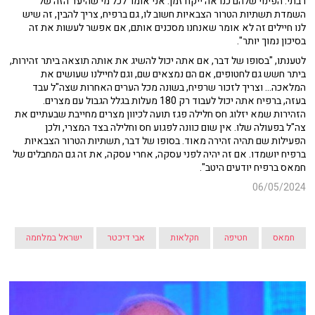
רבתי. הפינוי שלהם כנראה ייקח זמן. אני אומר לכל מי שהיעד הזה של
השמדת תשתיות הטרור הצבאיות חשוב לו, גם ברפיח, צריך להבין, זה שיש
לנו חיילים זה לא אומר שאנחנו מסכנים אותם, אם אפשר לעשות את זה
בסיכון נמוך יותר".
לטענתו, "בסופו של דבר, אם אתה יכול להשיג את אותה תוצאה ביתר זהירות,
ביתר חשש גם לחטופים, אם הם נמצאים שם, וגם לחיילנו שעושים את
המלאכה... וצריך לזכור שרפיח, בשונה מכל הערים האחרות שצה"ל עבד
בעזה, ברפיח אתה יכול לעבוד רק 180 מעלות בגלל הגבול עם מצרים.
הזהירות שמא יזלוג חס חלילה פגז תועה לכיוון מצרים מחייבת שבעתיים את
צה"ל בפעולה שלו. אין שום כוונה לפגוע חס וחלילה בצד המצרי, ולכן
הפעילות שם תהיה זהירה מאוד. בסופו של דבר, תשתיות הטרור הצבאיות
ברפיח יושמדו. אם זה יהיה לפני עסקה, אחרי עסקה, את זה גם המחבלים של
חמאס ברפיח יודעים היטב".
06/05/2024
חמאס
חטיפה
חקלאות
אבי דיכטר
ישראל במלחמה