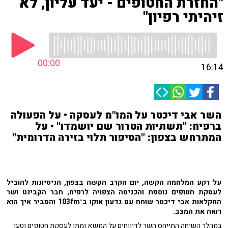
"החזרת החטופים - יעד עליון, לא
זיהיתי רפיון"
00:00
16:14
השר אבי דיכטר על המו"מ לעסקה • על הפעולה
ברפיח: "תשתיות הטרור שם יושמדו" • על
המתרחש בצפון: "הסיפור תלוי בזירה הדרומית"
על רקע המלחמה הקשה, יום הקרב הקשה בצפון, הניסיונות להוביל
לעסקת חטופים נוספת והכניסה הצפויה לרפיח, חבר הקבינט ושר
החקלאות אבי דיכטר שוחח עם גדעון אוקו ב־103fm והסביר איך הוא
רואה את המצב.
במהלך השיחה התייחס השר לדיווחים על המשא ומתן לעסקת חטופים וטען: