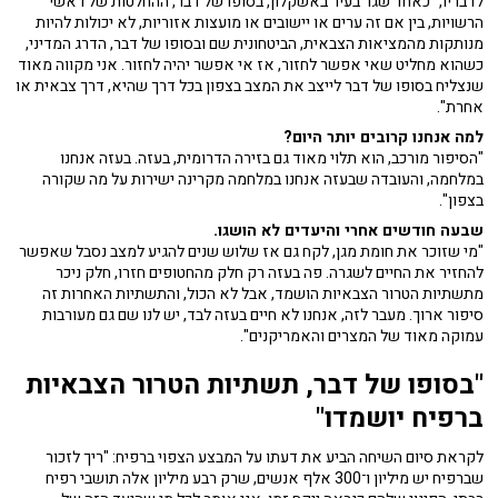
לדבריו, "כאחד שגר בעיר באשקלון, בסופו של דבר, ההחלטות של ראשי
הרשויות, בין אם זה ערים או יישובים או מועצות אזוריות, לא יכולות להיות
מנותקות מהמציאות הצבאית, הביטחונית שם ובסופו של דבר, הדרג המדיני,
כשהוא מחליט שאי אפשר לחזור, אז אי אפשר יהיה לחזור. אני מקווה מאוד
שנצליח בסופו של דבר לייצב את המצב בצפון בכל דרך שהיא, דרך צבאית או
אחרת".
למה אנחנו קרובים יותר היום?
"הסיפור מורכב, הוא תלוי מאוד גם בזירה הדרומית, בעזה. בעזה אנחנו
במלחמה, והעובדה שבעזה אנחנו במלחמה מקרינה ישירות על מה שקורה
בצפון".
שבעה חודשים אחרי והיעדים לא הושגו.
"מי שזוכר את חומת מגן, לקח גם אז שלוש שנים להגיע למצב נסבל שאפשר
להחזיר את החיים לשגרה. פה בעזה רק חלק מהחטופים חזרו, חלק ניכר
מתשתיות הטרור הצבאיות הושמד, אבל לא הכול, והתשתיות האחרות זה
סיפור ארוך. מעבר לזה, אנחנו לא חיים בעזה לבד, יש לנו שם גם מעורבות
עמוקה מאוד של המצרים והאמריקנים".
"בסופו של דבר, תשתיות הטרור הצבאיות
ברפיח יושמדו"
לקראת סיום השיחה הביע את דעתו על המבצע הצפוי ברפיח: "ריך לזכור
שברפיח יש מיליון ו־300 אלף אנשים, שרק רבע מיליון אלה תושבי רפיח