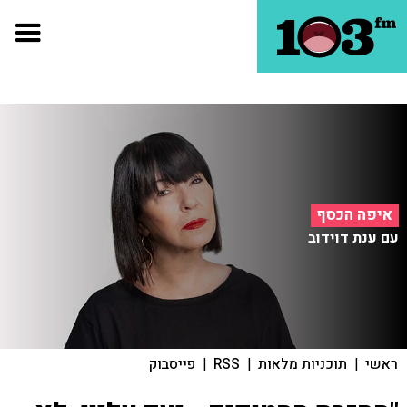
איפה הכסף
עם ענת דוידוב
ראשי
|
תוכניות מלאות
|
RSS
|
פייסבוק