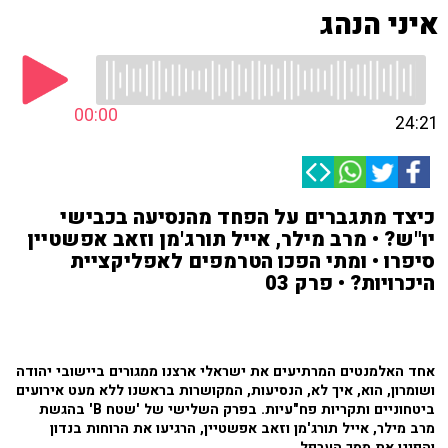
איני הנהג
00:00
24:21
כיצד מתגברים על הפחד מהנסיעה בכבישי
יו"ש? • מרב מילר, אייל תורג'מן וזאב אפשטיין
סיפרו • ומתי הפכו הטרמפים לאפליקציית
היכרויות? • פרק 03
אחד האלמנטים המרתיעים את ישראלי ארצנו ממגורים ביישובי יהודה
ושומרון, הוא, איך לא, הנסיעות, המקושרות בראשנו ללא מעט אירועים
ביטחוניים ותקריות פח"עיות. בפרק השלישי של 'שטח B' בהגשת
מרב מילר, אייל תורג'מן וזאב אפשטיין, הרגיעו את הרוחות בנדון
והפיגו את מסך הערפל.