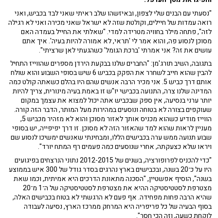
"נסעתי עם הבנים שלי לצפון, ובאיזשהו שלב ראיתי שאני לבד בכביש, ואני
רואה עמדות של חיילים, וקולטת שזה לא ישראל שאני מכירה ואני לא רגילה
לזה", פתחה מילר בחוויה מטרידה למדי. "שאלתי את החייל בעמדה האם
מסוכן לנסוע פה, והוא אמר לי 'תראי, לא אמורה להיות בעיה'. איך אתם
עושים את זה? אני אמרתי 'ברכת הגומל' כשהגעתי לאן שרציתי".
בתגובה, השיב תורג'מן: "החברים שלנו בבקעת הירדן מספרים שהווייז התחיל
להבין שהוא חייב לשחרר את הפקק בכביש 6 שיש בסופי השבוע והוא שולח
אותם דרך כביש 5. אני מכיר הרבה אנשים שהם היו בהלם כשאתה קולט כמה
המדינה שלנו צרה, התנועה בכבישי יו"ש זו באמת בעיה מינורית, צריך להיות
יותר ערני בנסיעה, אין ספק שבכביש אתה יכול למצוא את עצמך במקום
שעוקפים בצורה לא בטוחה ונוסעים במהירות מעל המותר, הדבר הזה קורה.
הווייז מודיע כשהוא מכניס אותך לאזור מסוכן והוא לא מזהיר מכביש 5,
מעניין לראות שהוא למד שהאזור הזה לא מסוכן. זו דרך יפיפייה, יש בסופי
שבוע תנועה ממש ערה בכבישים הללו, ומבחינתי שאנשים ימשיכו לנסוע שם
ויראו שלא כצעקתה, אחרי שנוסעים כמה פעמים רף המתח יורד".
"כדי להכניס לפרופורציה, בשנים של 2012-2015 נתוני הנרצחים בפיגועים
היו על כ־20 בשנה, ובכבישים בארץ נהרגים בסדר גודל של 300 איש בממוצע
בשנה", הוסיף אפשטיין, "הסכנה מתאונת הדרכים היא אמיתית, וכמו שאת
מצטרפת לסטטיסטיקה ההיא את מצטרפת לסטטיסטיקה של ה־1 מ־20
שהיא הרבה פחות מפחידה. אף פעם לא הרגשתי לא בטוח בכבישים האלה,
בסוף הבעיה של כל פריפריה היא המרחק ממרכז הארץ, נסיעה לעבודה
לוקחת כשעה, וזה הכי חסר".