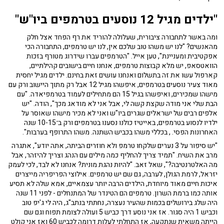
"ילדים מגיל 12 נוסעים בטרמפים ביו"ש"
ומה באשר לתחבורה ציבורית, שעלולה להוריד את רף הפחד אצל חלק
מהאנשים? "לנו יש משהו טוב שלכם אין, לנו יש טרמפים, התחבורה הכי
אפקטיבית ומעניינת", טען אייל. "הטרמפים עברו שידרוג מטורף בזכות
הוואטסאפ, יש מלא קבוצות טרמפים, אנחנו חיים בישובים קהילתיים,
קארפול עשו את זה בתשלום ואנחנו עושים זאת בחינם. ילדים מגיל יחסית
מאוד צעיר נוסעים בטרמפים, איפשהו מגיל 12 אבל רק מתוך היישוב ורק עם
מישהו שמכירים, ואיפשהו בגיל 15 הם מתחילים לעמוד בטרמפיאדה. "עם
הבת שלי אני מודה שקצת קשה לי, אבל אני לא מודאג מכך", הודה. "יש
אלפים רבים של ישראלים שגרים ביו"ש ואני לא מכיר מישהו שאוסר על
ילדיו לנסוע בטרמפים, באייטיז כולנו נסענו בטרמפים ורק ב־10-15 שנה
האחרונות הפסי. , בכללי משהו בכביש השתנה. משהו התרופף בערבות".
"יש סיפור על 3 נערים שלקחו טרמפ ולא חוזרים הביתה, אתה יודע", אתגרה
מרב את השיח. "תמיד צריך להחליף כמה מילים עם הנהג וצריך להיזהר, אבל
מה האלטרנטיבה?", שאל זאב. "להיות נהגת מונית? אנחנו לא לבד, לכי לעמק
יזראל, לרמת הגולן, לערבה, גם שם יש טרמפים. אילוצי הפריפריה מייצרים
איכות חיים מאוד מיוחדת, הילדים הרבה יותר עצמאיים, אמא שלה לא תסיע
אותה כמו ברמת השרון. טרמפים הם הטינדר של המתנחלים - לפני 11 שנה
היה שלג בירושלים בכמות שהעיר נעצרה, נחתתי בנתב"ג, היה לי ג'יפ טוב
וכביש 1 היה סגור. אז אני נוסע דרך כביש 5 ועולה לצומת תפוח וגם שם
הייתה משאית שנתקעה, אז התחלתי לעלות דרומה לכביש 60 ואז אני קולט