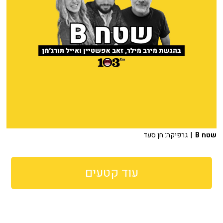
שטח B
| גרפיקה: חן סעד
עוד קטעים