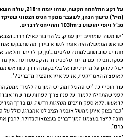
על רקע המלחמה הקשה
(מיל') גרשון הכהן, לשעבר מפקד הגיס הצפוני שפיקד
סג"ל ויוסי יהושוע ב־103fm והתייחס לדברים.
"יש משהו שמחייב דיון עמוק, כל הדיבור כאילו הדרג הצבאי 
שראש הממשלה היה אומר לנשיא ביידן 'מה שתבקש אנחנו ע
חוזרים שוב ושוב למחנה פליטים ג'נין, כך לזייתון והלאה. אי
יכולת להגן על מדינת ישראל בלי בקעת הירדן. כשראש ממ
לאופציה האמריקנית, אז על איזו אופציה מדברים?".
עוד הוסיף כי: "יש פה מלחמה, יש המון מה ללמוד ממנה, ה
לפני שהתחילו ללמוד. על פניו צריך לפחות עוד שתי אוגדו
לדאעש. ללא ספק חייבים מנהיגות חדשה, גם בדרך המדיני 
"כבר בצוק איתן ממשל אובמה הציב לנו אמברגו, כולל על פ
חובה לייצר בעצמנו המון דברים בעצמאות גדולה, להבין את
בהם".