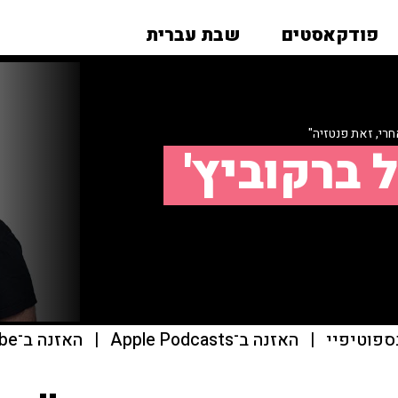
פודקאסטים
שבת עברית
חרי, זאת פנטזיה"
 ברקוביץ'
ספוטיפיי
|
האזנה ב־Apple Podcasts
|
האזנה ב־youtube