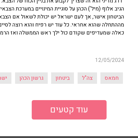
"דרג מדיני הוא זה שצריך לקבוע את בניין הכוח של הצבא. כך 
הגיב אלוף (מיל') הכהן על סוגיית המינויים במערכת הצבאי
הביטחון אישר, אך לעם ישראל יש יכולת לשאול אם הצבא
מההתחלה שהוא אחראי. כל עוד יש רפיח והוא רוצה לסיים 
כאלה שמעדיפים שקודם כול ילך ראש הממשלה ואז הרמט
12/05/2024
חמאס
צה"ל
ביטחון
גרשון הכהן
ישר
עוד קטעים