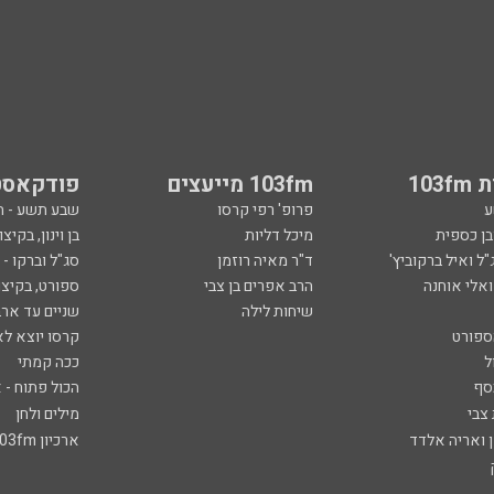
103
103fm מייעצים
פודקאסט
ע
פרופ' רפי קרסו
שבע תשע - 
ובן כספית
מיכל דליות
בן וינון, בקיצו
ל ואיל ברקוביץ'
ד"ר מאיה רוזמן
סג"ל וברקו -
ואלי אוחנה
הרב אפרים בן צבי
ספורט, בקיצו
שיחות לילה
שניים עד ארב
ספורט
קרסו יוצא לא
ל
ככה קמתי
סף
הכול פתוח - א
 צבי
מילים ולחן
ן ואריה אלדד
ארכיון 103fm