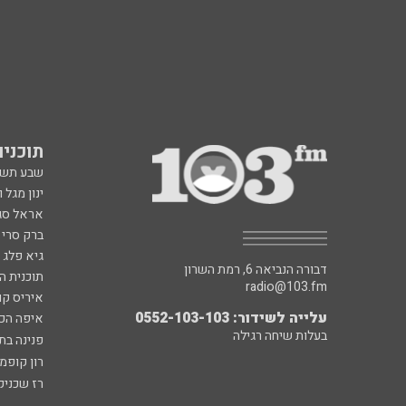
תוכניות fm
שבע תש
ינון מגל 
אראל סג"
ברק סרי 
גיא פלג
דבורה הנביאה 6, רמת השרון
תוכנית ה
radio@103.fm
איריס קו
עלייה לשידור: 0552-103-103
איפה הכ
בעלות שיחה רגילה
פנינה בת
רון קופמ
רז שכניק