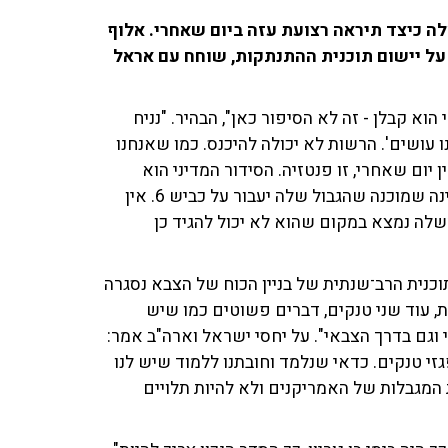
, שזהו יומה ה־218, עולה השאלה כיצד תיראה רצועת עזה ביום שאחרי. אלוף
 על יישום תוכנית ההתנתקות, שוחח עם אראל
הוא קבלן - זה לא הסיפור כאן", הבהיר. "נניח
ושים'. הרשות לא יכולה להיכנס. כמו שאנחנו
ן יום שאחרי, זו פנטזיה. הסידור המדיני הוא
עסקת חבילה עם מדינה פלסטינית. זה קטסטרופה. אין מדינה שמוכנה שהגבול שלה יעבור על כביש 6. אין
שלה נמצא במקום שהוא לא יכול להגיד כן
תוכנית הרב־שנתית של בניין הכוח של הצבא נסגרה
ת, עוד שני טנקים, דברים פשוטים כמו שיש
וגם בדרך הצבאי". על יחסי ישראל וארה"ב אמר:
גזי טנקים. כדאי שנלמד וחובתנו ללמוד שיש לנו
 המגבלות של האמריקנים ולא להיות תלויים