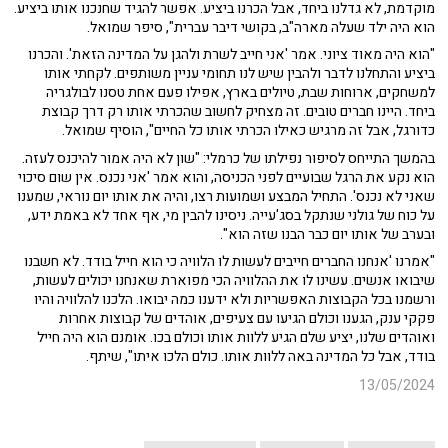
מוקדמת, לא גדלנו ביחד, אבל הכרנו ביציע. אפשר להגיד שחנכנו אותו ביציע.
הוא היה ילד שעלה מארה"ב, בקושי דיבר עברית", סיפר שמואל.
"הוא היה מאוד ציוני. אמר 'אני חייב לשרת ולהגן על המדינה הזאת'. והכרנו
ביציע והתחלנו לדבר ולהבין שיש לנו תחומי עניין משותפים. לקחתי אותו
למשחקים, ארוחות שבת, טיולים בארץ, אפילו פעם אחת טסנו לבולגריה
ביחד. היינו חברים טובים. זה מצחיק לחשוב שהכרתי אותו רק דרך קבוצת
כדורגל, אבל זה מרגיש כאילו הכרתי אותו כל החיים", הוסיף שמואל.
בהמשך התייחס לסיפור נפילתו של כרמלי: "שון לא היה אמור להיכנס לעזה.
הוא נקע את הרגל שבועיים לפני הכניסה, והוא אמר 'אני נכנס. אין שום סיכוי
שאני לא נכנס'. התחיל המבצע ושמועות רצו, והיה את אותו יום נוראי, שמענו
על כוח של גולני שנתקל בסג'עייה. ניסינו להבין מי, אף אחד לא באמת ידע,
ובערב של אותו יום כבר הבנו שזה הוא".
"אמרנו 'אנחנו החברים חייבים לעשות לו הלוויה כי הוא חייל בודד. לא חשבנו
שיבואו אנשים. עשינו לו את ההלוויה הכי מפוארת שאנחנו יכולים לעשות,
ורשמנו בכל הקבוצות האפשריות ולא ידענו כמה יבואו. הלכנו להלוויה והיו
פקקי ענק, הגענו וכולם הגיעו עם צעיפים, אוהדים של קבוצות אחרות
ואוהדים שלנו, יציע שלם הגיע ללוות אותו וכולם בכו. אומנם הוא היה חייל
בודד, אבל כל המדינה באה ללוות אותו. כולם הלכו איתו", שיתף.
13/05/2024