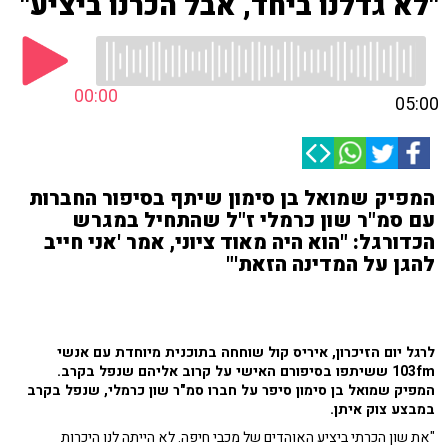
"לא גדלנו ביחד, אבל הכרנו ביציע"
00:00
05:00
המפיק שמואל בן סימון שיתף בסיפור החברות
עם סמ"ר שון כרמלי ז"ל שהתחיל במגרש
הכדורגל: "הוא היה מאוד ציוני, אמר 'אני חייב
להגן על המדינה הזאת'"
לרגל יום הזיכרון, איריס קול שוחחה בתוכנית מיוחדת עם אנשי
103fm ששיתפו בסיפורם האישי על קרוב אליהם שנפל בקרב.
המפיק שמואל בן סימון סיפר על חברו סמ"ר שון כרמלי, שנפל בקרב
במבצע צוק איתן.
"את שון הכרתי ביציע האוהדים של מכבי חיפה. לא הייתה לנו היכרות