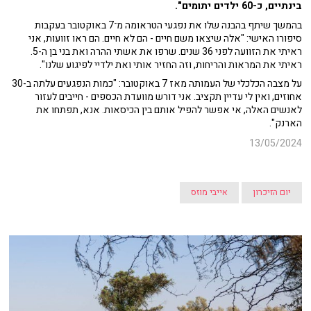
בינתיים, כ-60 ילדים יתומים".
בהמשך שיתף בהבנה שלו את נפגעי הטראומה מ־7 באוקטובר בעקבות
סיפורו האישי: "אלה שיצאו משם חיים - הם לא חיים. הם ראו זוועות, אני
ראיתי את הזוועה לפני 36 שנים. שרפו את אשתי ההרה ואת בני בן ה-5.
ראיתי את המראות והריחות, וזה החזיר אותי ואת ילדיי לפיגוע שלנו".
על מצבה הכלכלי של העמותה מאז 7 באוקטובר: "כמות הנפגעים עלתה ב-30
אחוזים, ואין לי עדיין תקציב. אני דורש מוועדת הכספים - חייבים לעזור
לאנשים האלה, אי אפשר להפיל אותם בין הכיסאות. אנא, תפתחו את
הארנק".
13/05/2024
יום הזיכרון
אייבי מוזס