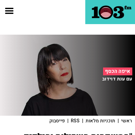
איפה הכסף
עם ענת דוידוב
ראשי
|
תוכניות מלאות
|
RSS
|
פייסבוק