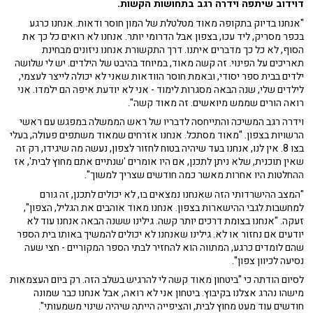
דוידוב שיתפה וידרה רגב בתחושות הקשות.
"אנחנו בדיוק בתקופה מאוד מטלטלת של המון חוסר ודאות. אנחנו כרגע
בכפר מסריק, ליד עכו, בצפון אבל הדרומי יותר. אנחנו לא רואים כל כך את
הסוף, לא כל כך מדברים איתנו. דרך התקשורת אנחנו ניזונים מבחינת
תאריכים על הפינוי. זה קשה מאוד, במיוחד בהיבט של הילדים. יש לי שלושה
ילדים בבית ספר יסודי, ובאמת חוסר הוודאות שאני לא יכולה לייצר לעצמי,
לילדים שלי, שנה הבאה מסגרות לימוד - אני לא יודעת איפה הם ילמדו. אני
רואה הורים שממש מיואשים. זה מאוד קשה".
וידרה רגב המשיכה והתייחסה לדבריו של ראש הממשלה במפגש עם ראשי
הרשויות בצפון. "מאוד מסתכל. אנחנו אזרחים שמאוד משתפים פעולה, בעלי
בצו 8. אין לנו, אנחנו בעד שיהיה בטוח לחזור לצפון, נעשה מה שיגידו, רק זה
שאין תוכנית, שלא ניתן לתכנן, אם היו אומרים 'שנתיים אתם מחוץ לבית', אז
ההחלטות היו אחרות מאשר כמה חודשים שצריך למשוך".
"המצב ההישרדותי הזה שאנחנו נמצאים בו, לא יכולים לתכנן, זה גורם
למחשבות לגבי ההישארות בצפון. אנחנו מאוד אוהבים את הגליל, הצפון",
זעקה. "אנחנו בצומת דרכים יותר קשה. גילינו ששנה הבאה אנחנו עוד לא
יודעים אם נחזור או לא. גילינו שאנחנו לא יכולים להמשיך באותו בית הספר
שהם לומדים כרגע, המתווה הוא להחזיר לבתי הספר המקוריים - חצי שעה
נסיעה לכיוון צפון".
לסיום הודתה כי "ביטחון מאוד קשה לי להרגיש בשלב הזה. רק ביום העצמאות
מישהו נהרג אצלנו בקיבוץ. ביטחון אני לא רואה, אבל אנחנו כבר שמונה
חודשים עוד מעט מחוץ לבית, והציפייה הייתה שיהיה שינוי משמעותי".