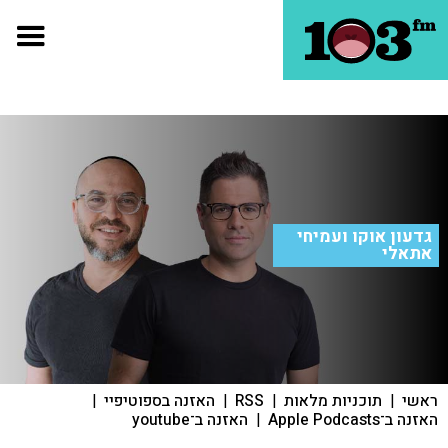
גדעון אוקו ועמיחי
אתאלי
ראשי
|
תוכניות מלאות
|
RSS
|
האזנה בספוטיפיי
|
האזנה ב־Apple Podcasts
|
האזנה ב־youtube