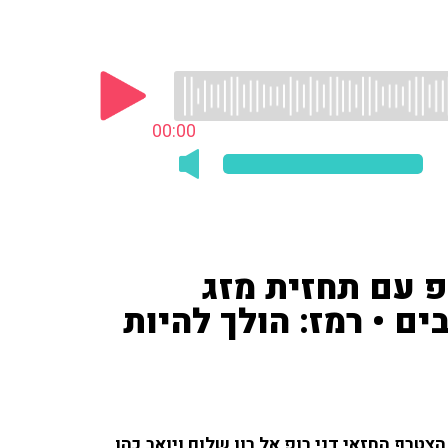
00:00
פ עם תחזית מזג
ים • רמז: הולך להיות
צטרף החזאי דני רופ אל רון שלום ויואב כהן,