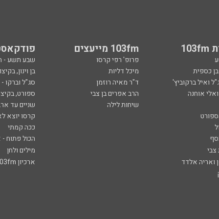
103
103fm מייעצים
פודקאסט
ע
פרופ' רפי קרסו
שבע תשע - 
ובן כספית
מיכל דליות
בן וינון, בקיצו
ל ואיל ברקוביץ'
ד"ר מאיה רוזמן
סג"ל וברקו -
ואלי אוחנה
הרב אפרים בן צבי
ספורט, בקיצו
שיחות לילה
שניים עד ארב
ספורט
קרסו יוצא לא
ל
ככה קמתי
סף
הכול פתוח - א
 צבי
מילים ולחן
ן ואריה אלדד
ארכיון 103fm