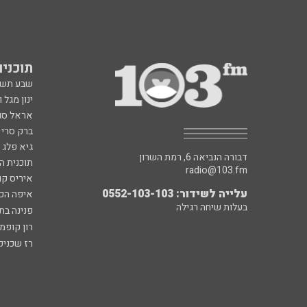
תוכניות fm
שבע תש
ינון מגל 
אראל סג"
ברק סרי 
גיא פלג
דבורה הנביאה 6, רמת השרון
תוכנית ה
radio@103.fm
איריס קו
עלייה לשידור: 0552-103-103
איפה הכ
בעלות שיחה רגילה
פנינה בת
רון קופמ
רז שכניק