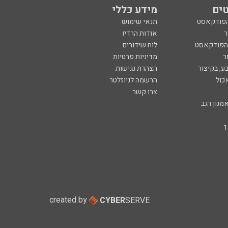
ים
מידע כללי
הפודקאסט
תנאי שימוש
ר
אודות הרדיו
 הפודקאסט
לוח שידורים
ר
מדיניות פרטיות
ע, בקיצור
הצהרת נגישות
כול
הרשמה לניוזלטר
צרו קשר
מנון רגב
created by
CYBER
SERVE