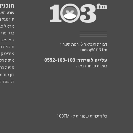
תוכניות fm
שבע תש
ינון מגל 
אראל סג"
ברק סרי 
גיא פלג
דבורה הנביאה 6, רמת השרון
תוכנית ה
radio@103.fm
איריס קו
עלייה לשידור: 0552-103-103
איפה הכ
בעלות שיחה רגילה
פנינה בת
רון קופמ
רז שכניק
כל הזכויות שמורות ל - 103FM