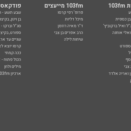
103
103fm מייעצים
פודקאסט
ע
פרופ' רפי קרסו
שבע תשע - 
ובן כספית
מיכל דליות
בן וינון, בקיצו
ל ואיל ברקוביץ'
ד"ר מאיה רוזמן
סג"ל וברקו -
ואלי אוחנה
הרב אפרים בן צבי
ספורט, בקיצו
שיחות לילה
שניים עד ארב
ספורט
קרסו יוצא לא
ל
ככה קמתי
סף
הכול פתוח - א
 צבי
מילים ולחן
ן ואריה אלדד
ארכיון 103fm