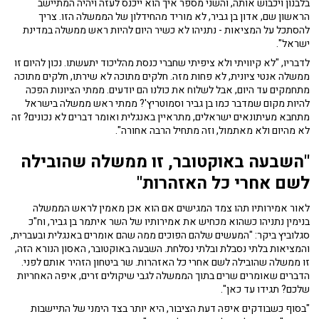
בלבנון ויכבוש אותה, והשני מספר איך הוא ייכנס לעזה ויהיה המתיישב
הראשון שם, אדון בן גביר, לא מוריד מהחידלון של הממשלה הזו. צריך
להסתכל על המציאות - נתניהו לא כשיר היום להיות ראש ממשלה במדינת
ישראל".
לדבריו, "לא קיוויתי ולא ציפיתי שחברי כנסת מהליכוד יתעשתו. נכון להיום זו
ממשלה אנטי ציונית, לא פחות מזה. חלקים מתוכה לא שירתו, חלקים מתוכה
מתחמקים עד היום, אבל לשלוח את כולנו הם יודעים. ממתי הציונות הפכה
להיות מקום שמדבר כמו בן גביר וסמוטריץ'? ממתי ראש ממשלה בישראל
מתחבא מעיתונאים ישראלים, מתראיין באנגלית ואומר דברים לא נכונים? זה
לא מהיום ולא מאתמול, וזה מתחיל הרבה אחורה".
"השבעה באוקטובר, זו ממשלה שהובילה
לשם אחרי כל האזהרות"
לאור אמירותיו תהו צמד המגישים אם הוא אכן מאמין לראש הממשלה
בנימין נתניהו כשהוא מכחיש את אמירותיו של השר איתמר בן גביר, וח"כ
סגלוביץ ביקר: "המעשים שלהם הפוכים ממה שהם אומרים באנגלית ובעברית,
והמציאות בלתי נסבלת ובלתי נסלחת. השבעה באוקטובר, האסון הנורא הזה,
זו ממשלה שהובילה לשם אחרי כל האזהרות. שר ביטחון הזהיר אותם לפני.
הדברים שאומרים שרים בתוך הממשלה לגבי שיקולים זרים, איפה האחריות
שלכם? תגידו עד כאן".
"בסוף כשבודקים איפה דעת הציבור, היא יותר בצד הימני של התיישבות