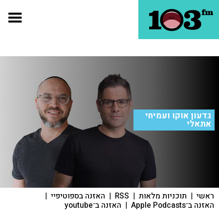
גדעון אוקו ועמיחי
אתאלי
ראשי
|
תוכניות מלאות
|
RSS
|
האזנה בספוטיפיי
|
האזנה ב־Apple Podcasts
|
האזנה ב־youtube