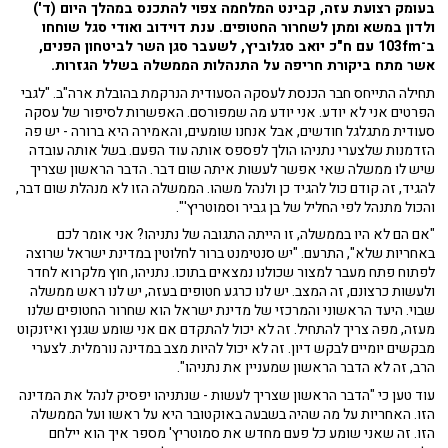
בעומק רצועת עזה, קבינט המלחמה צפוי להתכנס במהלך היום (ד')
ולדון במשא ומתן לשחרור החטופים. ענת דוידוב ואודי סגל שוחחו
ב־103fm עם ח"כ יואב סגלוביץ, לשעבר סגן השר לביטחון הפנים,
אשר מתח ביקורת חריפה על התנהלות הממשלה בשלל הגזרות.
תחילה התייחס חבר הכנסת לעסקה הסעודית הנרקמת בהובלת ארה"ב. "לגבי
הפרטים אני לא יודע. אני יודע מה שמפורסם. האפשרות לסיפור של עסקה
סעודית מתגלגל חודשים, אבל אנחנו שומעים, והאמירה היא ברורה - יש פה
הזדמנות שלצערי נתניהו הולך לפספס אותה עוד הפעם. בשל אותה עובדה
שיש לו ממשלה שאי אפשר לעשות איתה שום דבר. הדבר הראשון שצריך
להגיד, זה קודם כול להגיד כן ולנהל משהו. הממשלה הזו לא מנהלת שום דבר,
והכול מתנהל לפי החליל של בן גביר וסמוטריץ'".
"אם הם לא היו בממשלה, זו הייתה התגובה של נתניהו? אני אומר לכם
באחריות שלא", התרעם. "יש סנטימנט ברור לחלוטין במדינת ישראל שרוצה
לפתוח פתח מעבר למצור שכולנו נמצאים בתוכו. נתניהו, חוץ מלקרוא לחדר
ולעשות כרצונם, זה המצב. יש לנו כרגע חטופים בעזה, יש לנו ראש ממשלה
שבוי. היעד הראשוני והמרכזי של מדינת ישראל הוא שחרור החטופים שלנו
מעזה, מפה צריך להתחיל. זה לא יכול להתקדם אם אני שומע שגנץ ואיזנקוט
מבקשים יומיים לבקש דיון. זה לא יכול להיות מצב במדינה נורמלית. לצערי
הרב, זה לא הדבר הראשון שמעניין את נתניהו".
עוד טען כי "הדבר הראשון שצריך לעשות - שנתניהו יפסיק לנהל את המדינה
הזו. האחריות על מה שהיה בשבעה באוקטובר היא על ראשו ועל הממשלה
הזו. זה שאני שומע כל פעם מחדש את סמוטריץ' מספר איך הוא יילחם