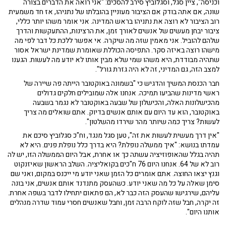
וכניסה", ציין סגל, וסגלוביץ סירב להסכים: "אני רואה את הדברים בצורה
שונה, אם אתה בודק אם הציבור מעוניין בהובלתו של נתניהו, אז חד משמעית
רוב הציבור לא רוצה את נתניהו בראש המדינה. אני אומר משהו יותר כללי,
ציבור יבחן מעשים של אנשים לאורך זמן, את הרצינות, ההתעקשות והדרך
שלהם להוביל. אני מאמין שזה מה שיקרה. אי אפשר ללכת כל דבר לפי מה
מישהו רוצה באיזה סקר. התפיסה הכוללת שאומרת שמדינת ישראל אסור
שתהיה מבודדת, היא משהו שמי שלא מבין אותו לא יודע מה לעשות. הגענו
למצב הזה, גם המדיני, זה לא היה גזרת גורל".
חבר הכנסת המשיך והדגיש כי "בשמונה באוקטובר הייתה פה שיירה של
ראשי מדינות שהביעו תמיכה. אנחנו אלה שמובילים חלקים גדולים
מהכישלונות האלה, והכישלון של שבעה באוקטובר לא נגמר בשבעה
באוקטובר, הוא עד היום עם אותם אנשים בדיוק. אתם שואלים מה צריך
לעשות? צריך כמה שיותר מהר שירדו מהשלטון".
"אין דרך מעשית לעשות את זה", טען סגל מנגד, וח"כ סגלוביץ סיכם את
עמדתו בנושא: "איך ממשלה נופלת? היא בדרך כלל נופלת פנים. היא לא
תהיה בגלל שהאופוזיציה עשתה כך או אחרת, אבל היום הממשלה הזו, יש לה
רוב לא של 64. אנחנו היום 76 ח"כים בקואליציה. השלב הראשון שאיזנקוט
וגנץ יצאו החוצה. אתם אומרים כל הזמן שאני יודע מי ייכנס במקום, ואני שם
סימן שאלה על כל מה שאני יודע. כשהעסק מתנדנד אותם אנשים, אני בונה
עליהם, שירגישו שהעסק הזה כבר לא, הם פתאום יתחילו לדבר בשפה אחרת.
זה יקרה, חבל שזה לוקח הרבה זמן, וחבל שאנשים חסרי עמוד שדרה מנהלים
אותנו היום".