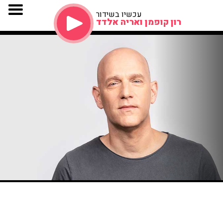
עכשיו בשידור
רון קופמן ואריה אלדד