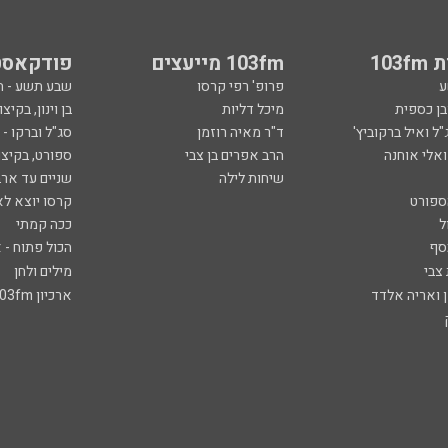
103
103fm מייעצים
פודקאסט
ע
פרופ' רפי קרסו
שבע תשע - 
ובן כספית
מיכל דליות
בן וינון, בקיצו
ל ואיל ברקוביץ'
ד"ר מאיה רוזמן
סג"ל וברקו -
ואלי אוחנה
הרב אפרים בן צבי
ספורט, בקיצו
שיחות לילה
שניים עד ארב
ספורט
קרסו יוצא לא
ל
ככה קמתי
סף
הכול פתוח - א
 צבי
מילים ולחן
ן ואריה אלדד
ארכיון 103fm