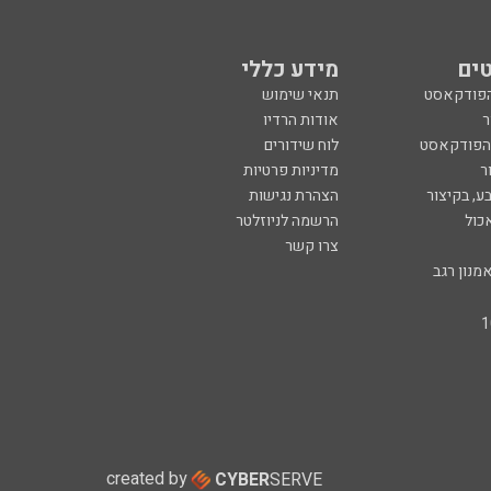
ים
מידע כללי
הפודקאסט
תנאי שימוש
ר
אודות הרדיו
 הפודקאסט
לוח שידורים
ר
מדיניות פרטיות
ע, בקיצור
הצהרת נגישות
כול
הרשמה לניוזלטר
צרו קשר
מנון רגב
created by
CYBER
SERVE