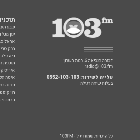
תוכניות fm
שבע תש
ינון מגל 
אראל סג"
ברק סרי 
גיא פלג
דבורה הנביאה 6, רמת השרון
תוכנית ה
radio@103.fm
איריס קו
עלייה לשידור: 0552-103-103
איפה הכ
בעלות שיחה רגילה
פנינה בת
רון קופמ
רז שכניק
כל הזכויות שמורות ל - 103FM