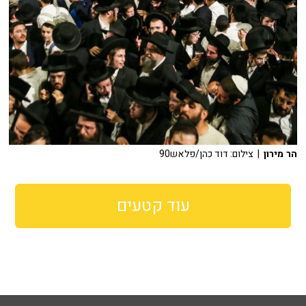
הר מירון
| צילום: דוד כהן/פלאש90
עוד קטעים