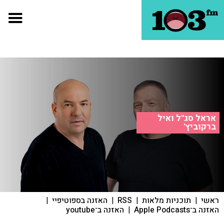
אראל סג"ל ואיל
ברקוביץ'
ראשי
|
תוכניות מלאות
|
RSS
|
האזנה בספוטיפיי
|
האזנה ב־Apple Podcasts
|
האזנה ב־youtube