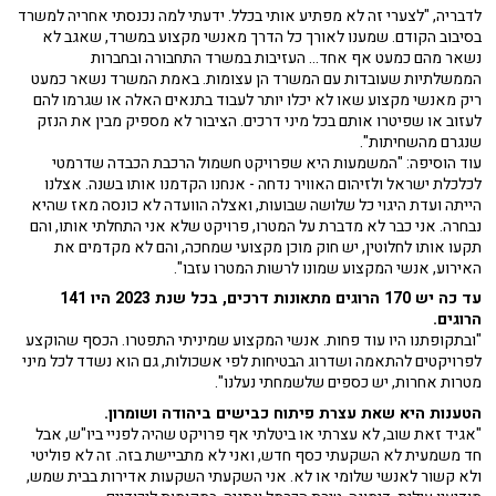
לדבריה, "לצערי זה לא מפתיע אותי בכלל. ידעתי למה נכנסתי אחריה למשרד
בסיבוב הקודם. שמענו לאורך כל הדרך מאנשי מקצוע במשרד, שאגב לא
נשאר מהם כמעט אף אחד... העזיבות במשרד התחבורה ובחברות
הממשלתיות שעובדות עם המשרד הן עצומות. באמת המשרד נשאר כמעט
ריק מאנשי מקצוע שאו לא יכלו יותר לעבוד בתנאים האלה או שגרמו להם
לעזוב או שפיטרו אותם בכל מיני דרכים. הציבור לא מספיק מבין את הנזק
שנגרם מהשחיתות".
עוד הוסיפה: "המשמעות היא שפרויקט חשמול הרכבת הכבדה שדרמטי
לכלכלת ישראל ולזיהום האוויר נדחה - אנחנו הקדמנו אותו בשנה. אצלנו
הייתה ועדת היגוי כל שלושה שבועות, ואצלה הוועדה לא כונסה מאז שהיא
נבחרה. אני כבר לא מדברת על המטרו, פרויקט שלא אני התחלתי אותו, והם
תקעו אותו לחלוטין, יש חוק מוכן מקצועי שמחכה, והם לא מקדמים את
האירוע, אנשי המקצוע שמונו לרשות המטרו עזבו".
עד כה יש 170 הרוגים מתאונות דרכים, בכל שנת 2023 היו 141
הרוגים.
"ובתקופתנו היו עוד פחות. אנשי המקצוע שמיניתי התפטרו. הכסף שהוקצע
לפרויקטים להתאמה ושדרוג הבטיחות לפי אשכולות, גם הוא נשדד לכל מיני
מטרות אחרות, יש כספים שלשמחתי נעלנו".
הטענות היא שאת עצרת פיתוח כבישים ביהודה ושומרון.
"אגיד זאת שוב, לא עצרתי או ביטלתי אף פרויקט שהיה לפניי ביו"ש, אבל
חד משמעית לא השקעתי כסף חדש, ואני לא מתביישת בזה. זה לא פוליטי
ולא קשור לאנשי שלומי או לא. אני השקעתי השקעות אדירות בבית שמש,