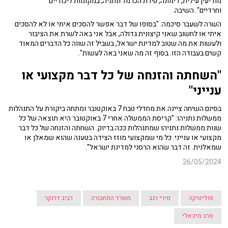
מודיעין עילית, דימונה, טירת הכרמל ונתניה, במקומות ליכודיים
וחרדיים". השיבה.
השרה לשעבר סיכמה: "בסופו של דבר אפשר להסכים איתי או לא להסכים
איתי או לחשוב שאני קיצונית גדולה, אבל אני באה לשרת את הציבור
ולעשות את מה שטוב למדינת ישראל, בשביל זה שווה כל הדברים המאוד
קשים בעבודה הזו. בסוף זה מה שאני באה לעשות".
"השחתה והזנחה של כל דבר מקצועי או
ענייני"
בסיום השיחה ציינה את מחדלי טבח 7 באוקטובר ומתחה ביקורת על התנהלות
ממשלות נתניהו: "קריסת הממשלה אחרי 7 באוקטובר היא תוצאה של כל
שנות ממשלות נתניהו שמתנהלות ככה בדיוק. השחתה והזנחה של כל דבר
מקצועי או ענייני. כל מי שמקצועי מוזז הצידה בטענה שהוא שמאלן או
שמאלנית. זה דבר שהוא הרסני למדינת ישראל".
26/05/2024
פוליטיקה
מירי רגב
משרד התחבורה
רביב דרוקר
מרב מיכאלי