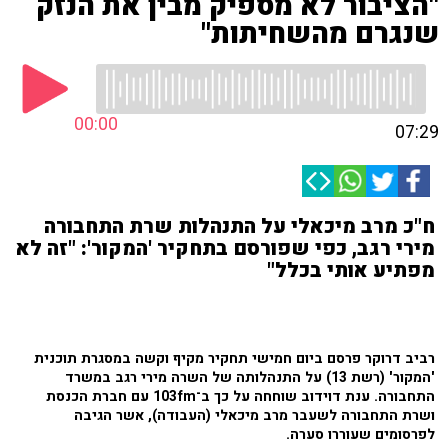
"הציבור לא מספיק מבין את הנזק
שנגרם מהשחיתות"
00:00
07:29
ח"כ מרב מיכאלי על התנהלות שרת התחבורה
מירי רגב, כפי שפורסם בתחקיר 'המקור': "זה לא
מפתיע אותי בכלל"
רביב דרוקר פרסם ביום חמישי תחקיר מקיף וקשה במסגרת תוכנית
'המקור' (רשת 13) על התנהלותה של השרה מירי רגב במשרד
התחבורה. ענת דוידוב שוחחה על כך ב־103fm עם חברת הכנסת
ושרת התחבורה לשעבר מרב מיכאלי (העבודה), אשר הגיבה
לפרסומים שעוררו סערה.