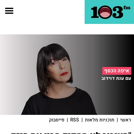
איפה הכסף
עם ענת דוידוב
ראשי
|
תוכניות מלאות
|
RSS
|
פייסבוק