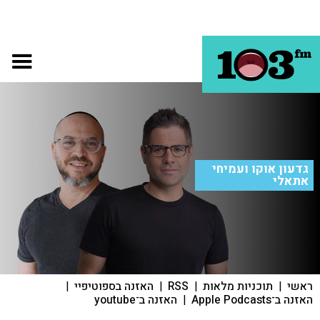
גדעון אוקו ועמיחי
אתאלי
ראשי
|
תוכניות מלאות
|
RSS
|
האזנה בספוטיפיי
|
האזנה ב־Apple Podcasts
|
האזנה ב־youtube