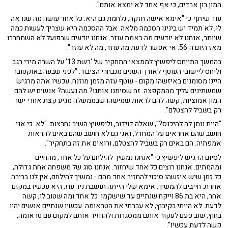
המון רון ארדים, כי אף אחד לא ימצא אותם".
עוד שיתף כי "אימא אישה חזקה, נלחמת גם היא. כל אחד עושה מה שנראה
לו, לא תמיד יש בינינו הסכמה מלאה. אבל ההסכמה היא שצריך לעשות כמה
שיותר, אנחנו לא יודעים מה באמת עוזר. אנחנו יודעים שבפועל לא השתחררו
מאז היום ה־56. אי אפשר לדעת מה עוזר, מה לא עוזר".
בהמשך התייחס ליפשיץ לממצאי התחקיר של 'רשת 13' על השרה מירי רגב
וליחס ליישובי העוטף לאורך השנים מנבחרי הציבור. "לפני שבעה באוקטובר
היינו מסומנים באיזשהו מקום - עוטף עזה מזמן מוזנח. עכשיו אתה מרגיש
שמשתינים עליך מהמקפצה. זה שסימנו אותנו? מה נעשה? אנשים יש להם
המון אמוציות, קשה להם לראות שמישהו שבממשלה מגיע קצת אחרי ישר
רק בשביל להצטלם".
"היית נותן לה להיכנס?", שאלה דוידוב, וליפשיץ השיב נחרצות: "לא. כי אני
חושב שהם אחראים על המחדל, ואני גם לא חושב שהם באים להראות
אמפתיה. הם באים רק בשביל להצטלם, ורואים את זה בתחקיר".
לסיום הדגיש ליפשיץ כי "אנחנו נמשיך להילחם על כל אחד, מהחיים
ומהמתים. אנחנו רוצים כל אחד שיחזור. אנחנו סוג של משפחה אחת גדולה,
כל זמן שיש איזשהו סיכוי להחזיר אחד מהם - נמשיך להילחם, אין לנו ברירה
אחרת. חייבים להמשיך. אימא שלי הייתה תושבת ניר עוז, היא עכשיו במקום
אחר, היא בת 86 וייקח שנתיים עד שישקמו. כל אחד ומה שטוב לו, קשה
לדעת. לא הייתי בקיבוץ, לא עברתי את הטראומה. עכשיו שנתיים אנשים יהיו
בחוץ, שוב פעם לעקור אותם ממסגרות ולהחזיר אותם למקום עם טראומה,
קשה לדעת עכשיו".