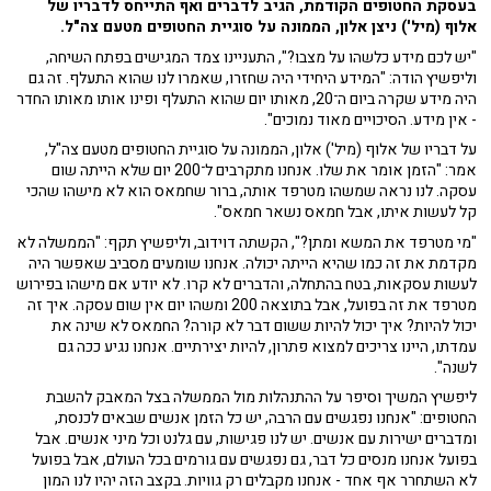
בעסקת החטופים הקודמת, הגיב לדברים ואף התייחס לדבריו של
אלוף (מיל') ניצן אלון, הממונה על סוגיית החטופים מטעם צה"ל.
"יש לכם מידע כלשהו על מצבו?", התעניינו צמד המגישים בפתח השיחה,
וליפשיץ הודה: "המידע היחידי היה שחזרו, שאמרו לנו שהוא התעלף. זה גם
היה מידע שקרה ביום ה־20, מאותו יום שהוא התעלף ופינו אותו מאותו החדר
- אין מידע. הסיכויים מאוד נמוכים".
על דבריו של אלוף (מיל') אלון, הממונה על סוגיית החטופים מטעם צה"ל,
אמר: "הזמן אומר את שלו. אנחנו מתקרבים ל־200 יום שלא הייתה שום
עסקה. לנו נראה שמשהו מטרפד אותה, ברור שחמאס הוא לא מישהו שהכי
קל לעשות איתו, אבל חמאס נשאר חמאס".
"מי מטרפד את המשא ומתן?", הקשתה דוידוב, וליפשיץ תקף: "הממשלה לא
מקדמת את זה כמו שהיא הייתה יכולה. אנחנו שומעים מסביב שאפשר היה
לעשות עסקאות, בטח בהתחלה, והדברים לא קרו. לא יודע אם מישהו בפירוש
מטרפד את זה בפועל, אבל בתוצאה 200 ומשהו יום אין שום עסקה. איך זה
יכול להיות? איך יכול להיות ששום דבר לא קורה? החמאס לא שינה את
עמדתו, היינו צריכים למצוא פתרון, להיות יצירתיים. אנחנו נגיע ככה גם
לשנה".
ליפשיץ המשיך וסיפר על ההתנהלות מול הממשלה בצל המאבק להשבת
החטופים: "אנחנו נפגשים עם הרבה, יש כל הזמן אנשים שבאים לכנסת,
ומדברים ישירות עם אנשים. יש לנו פגישות, עם גלנט וכל מיני אנשים. אבל
בפועל אנחנו מנסים כל דבר, גם נפגשים עם גורמים בכל העולם, אבל בפועל
לא השתחרר אף אחד - אנחנו מקבלים רק גוויות. בקצב הזה יהיו לנו המון