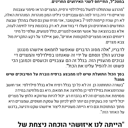
במטכ"ל, התייחס לשני האירועים החריגים.
"מהרגע שהתחלנו לפעול בפילדלפי ורפיח, המצרים הראו סימני עצבנות
נוראיים ודי היה ברור למה הם עצבניים כי גילינו המון מנהרות. המנהרות האלה,
לא רק שהיו קיימות לפני 7 באוקטובר, אני מניח שהן גם פעלו במהלך שבעת
החודשים האחרונים והן פעלו די בוודאות, לא רק בהכנסת ציוד לחימה לעזה,
אלא גם בהוצאה של אנשי חמאס למצרים, כולל פצועים, שלפי כל מיני
דיווחים הוצאו ממצרים למקומות אחרים", טען איילנד על רקע התקרית מול
צבא מצרים.
לדבריו, "אלה מסוג הדברים שאפשר לחמאס איזשהו מנגנון
שכרגע הולך ונסתם על ידי זה שאנחנו בפילדלפי והמצרים די
נבוכים מהעניין הזה. בגלל זה הם עצבניים וכועסים וכמובן הכי
פשוט זה להפיל עלינו את הכול".
בסך הכול התועלת שיש לנו ממבצע ברפיח גוברת על הסיבוכים שיש
ממנו?
"בשורה התחתונה כן. זה לא כל כך בגלל רפיח אלא בגלל פילדלפי. אני חושב
שההימצאות בפילדלפי כן מלחיצה את חמאס, היא גם מלחיצה במידה
מסוימת את מצרים וזה לא בהכרח רע. יכול להיות שדווקא הלחץ על מצרים
יכול לייצר פה בעקיפין גם יותר לחץ לכיוון של עסקת חטופים, שמצרים היא
מתוך המתווכות וגם היא הייתה מעוניינת ליצור איזשהו שקט ורגיעה, בדגש
על האזור הזה".
"הייתה לנו איזושהי הוכחה ניצחת של