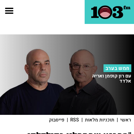
חמש בערב
עם רון קופמן ואריה
אלדד
ראשי
|
תוכניות מלאות
|
RSS
|
פייסבוק