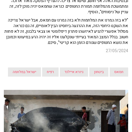
ובנסיבות האלה אני חושב שישראל צריכה להעדיף הפסקה מאוד ארוכה
ומתמשכת מהמלחמה תמורת החטופים. כנראה שחמאס יהיה מוכן לזה, זה
עניין של ניסוחים", הוסיף.
"לא בזה גמרנו את המלחמות ולא בזה גמרנו עם חמאס, אבל ישראל צריכה
את השקט היחסי הזה, את ההרגעה ביחסינו הבין־לאומיים, זה גם כנראה
מסלול אפשרי להגיע לאיזשהו פתרון דיפלומטי או צבאי בלבנון, זה לא פחות
חשוב. בגלל המצב המאוד בעייתי שנקלענו אליו זה יהיה הרע במיעוטו וכמובן
את נושא החטופים שגורם הזמן הוא קריטי", סיכם.
27/05/2024
חמאס
ביטחון
גיורא איילנד
רפיח
ישראל במלחמה