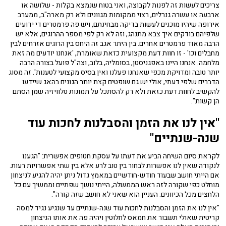
צריכים לעשות זה לפנות לקבוצה, ואני בטוח שנמצא בקלות - שלושה או
ארבעה או עשרה גנרלים, רצוי ממקומות מגוונים ולא רק מארה"ב, ממערב
אירופה שיהיו מוכנים לעשות בדיקה מבחינתם, ויש פה פרמטרים די ידועים
שלפיהם בודקים איך צבא מתנהג, וזה לא רק לפי מספר ההרוגים, אלא יש
הרבה מאוד פרמטרים אחרים. בין היתר אגב זה היחס בין הרוגים אזרחים לבין
מחבלים וכו' - זו חוות דעת מקצועית כזאת שאומרת, 'אנחנו יודעים מה זאת
מלחמה. אנחנו היינו באפגניסטן, בסומליה, בלוב, וצה"ל פועל בצורה הרבה
יותר טובה ומדויקת מכפי שאנחנו פעלנו ואין בסיס מקצועי לטענות'. זה מסוג
הדברים שלפי דעתי, אולי יש גם שופטים קצת יותר הגונים בהאג שיידעו
להקשיב לחוות דעת כזאת ולא רק להסתכל על תמונות טלוויזיה שמן הסתם
הן קשות".
"אין לנו את הזמן והסבלנות לחכות עוד
שנה-שנתיים"
לקראת סיום השיחה הביע את דעתו על עסקת חטופים אפשרית: "הגענו
לנקודה שאין לנו אפשרות לבחור בין טוב לרע אלא בין שתי אפשרויות רעות.
אם הייתי חושב שבעוד חודש-חודשיים במאמץ גדול ניתן יהיה להגיע לניצחון
מוחלט כפי שקורה לזה ראש הממשלה, הייתי נושך שפתיים וממשיך עם כל
הלחצים מכל הכיוונים. העניין הוא שאני לא חושב שזה קורה".
"אין לנו את הזמן והסבלנות לחכות עוד שנה-שנתיים עד שנגיע נגיד למסה
קריטית שאולי תשבור את חמאס לחלוטין ויהיה פה את אותו הניצחון