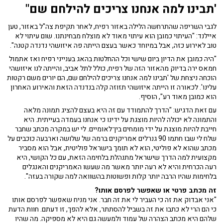
'תבינו למה אנחנו צריכים להילחם שם"
לגבי השריפה שהתרחשה הלילה באזור רפיח, לאחר תקיפת צה"ל באזור, טען
איילנד: "העיתוי כמובן הוא עיתוי מאוד לא מוצלח מבחינתנו. שום עיתוי לא
טוב לאירוע כזה, אבל במיוחד כאשר בעצם הייתה פה איזושהי נדנדה קטנה".
"היה כמובן את הדיון ביום שישי וכל ההחלטות בהאג בענייני רפיח ואז אתמול
חמאס ירה בדיוק מהאזור הזה של רפיח, כולל לתל אביב, והייתה לנו איזושהי
הוכחה ניצחת של 'תבינו למה אנחנו צריכים להילחם שם, הם יורים משם רקטות
עלינו'. לכאורה זו הייתה איזושהי תזוזה קלה בנדנדה הזאת והאירוע האחרון
הוא כמובן מאוד רע", הוסיף.
עם זאת הדגיש: "הדרך להתמודד עם זה היא בעצם להציג תמונה מלאה
והתמונה לא יכולה להיות מוצגת על ידינו כי אנחנו בעמדה בעייתית. היא
חייבת להיות מוצגת על ידי מומחים בין־לאומיים. לי יש במקרה מכתב שחבר
שלח לי שבו חתמו 90 גנרלים אמריקנים ברמה של שלושה וארבעה כוכבים על
מכתב שהוא לא פוליטי, הוא לא תומך בישראל פוליטית, אבל הוא מסביר
מקצועית למה הדרך שישראל מתנהלת בלחימה הזאת, עם כל הקושי, היא
רעה הכרחית והיא לא רעה יותר מאשר מה שעשו האמריקנים והאנגלים
בלחימות שהיו הרבה יותר קלות ופשוטות בהשוואה למה שקורה בעזה".
זה מכתב פרטי או שאפשר לפרסם אותו?
"אני אבדוק את זה כי העביר לי את זה חבר. אני מניח שאפשר לפרסם אותו
כי הם הרי לא כתבו את זה בשביל להסתתר, אלא להפך, זו דעתם. חוות הדעת
שלהם היא מכתב הצהרה של עמוד ולמעשה גם היא לא מספיקה. מה שהיו