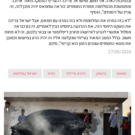
ובנסיבות האלה אני חושב שישראל צריכה להעדיף הפסקה מאוד ארוכה
ומתמשכת מהמלחמה תמורת החטופים. כנראה שחמאס יהיה מוכן לזה, זה
עניין של ניסוחים", הוסיף.
"לא בזה גמרנו את המלחמות ולא בזה גמרנו עם חמאס, אבל ישראל צריכה
את השקט היחסי הזה, את ההרגעה ביחסינו הבין־לאומיים, זה גם כנראה
מסלול אפשרי להגיע לאיזשהו פתרון דיפלומטי או צבאי בלבנון, זה לא פחות
חשוב. בגלל המצב המאוד בעייתי שנקלענו אליו זה יהיה הרע במיעוטו וכמובן
את נושא החטופים שגורם הזמן הוא קריטי", סיכם.
27/05/2024
חמאס
ביטחון
גיורא איילנד
רפיח
ישראל במלחמה