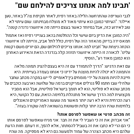
'תבינו למה אנחנו צריכים להילחם שם"
לגבי השריפה שהתרחשה הלילה באזור רפיח, לאחר תקיפת צה"ל באזור, טען
איילנד: "העיתוי כמובן הוא עיתוי מאוד לא מוצלח מבחינתנו. שום עיתוי לא
טוב לאירוע כזה, אבל במיוחד כאשר בעצם הייתה פה איזושהי נדנדה קטנה".
"היה כמובן את הדיון ביום שישי וכל ההחלטות בהאג בענייני רפיח ואז אתמול
חמאס ירה בדיוק מהאזור הזה של רפיח, כולל לתל אביב, והייתה לנו איזושהי
הוכחה ניצחת של 'תבינו למה אנחנו צריכים להילחם שם, הם יורים משם רקטות
עלינו'. לכאורה זו הייתה איזושהי תזוזה קלה בנדנדה הזאת והאירוע האחרון
הוא כמובן מאוד רע", הוסיף.
עם זאת הדגיש: "הדרך להתמודד עם זה היא בעצם להציג תמונה מלאה
והתמונה לא יכולה להיות מוצגת על ידינו כי אנחנו בעמדה בעייתית. היא
חייבת להיות מוצגת על ידי מומחים בין־לאומיים. לי יש במקרה מכתב שחבר
שלח לי שבו חתמו 90 גנרלים אמריקנים ברמה של שלושה וארבעה כוכבים על
מכתב שהוא לא פוליטי, הוא לא תומך בישראל פוליטית, אבל הוא מסביר
מקצועית למה הדרך שישראל מתנהלת בלחימה הזאת, עם כל הקושי, היא
רעה הכרחית והיא לא רעה יותר מאשר מה שעשו האמריקנים והאנגלים
בלחימות שהיו הרבה יותר קלות ופשוטות בהשוואה למה שקורה בעזה".
זה מכתב פרטי או שאפשר לפרסם אותו?
"אני אבדוק את זה כי העביר לי את זה חבר. אני מניח שאפשר לפרסם אותו
כי הם הרי לא כתבו את זה בשביל להסתתר, אלא להפך, זו דעתם. חוות הדעת
שלהם היא מכתב הצהרה של עמוד ולמעשה גם היא לא מספיקה. מה שהיו