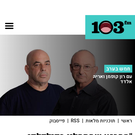
חמש בערב
עם רון קופמן ואריה
אלדד
ראשי
|
תוכניות מלאות
|
RSS
|
פייסבוק