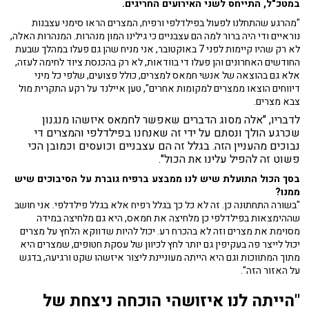
במטכ"ל, התייחס לשני האירועים החריגים.
"מהרגע שהתחלנו לפעול בפילדלפי ורפיח, המצרים הראו סימני עצבנות
נוראיים ודי היה ברור למה הם עצבניים כי גילינו המון מנהרות. המנהרות האלה,
לא רק שהיו קיימות לפני 7 באוקטובר, אני מניח שהן גם פעלו במהלך שבעת
החודשים האחרונים והן פעלו די בוודאות, לא רק בהכנסת ציוד לחימה לעזה,
אלא גם בהוצאה של אנשי חמאס למצרים, כולל פצועים, שלפי כל מיני
דיווחים הוצאו ממצרים למקומות אחרים", טען איילנד על רקע התקרית מול
צבא מצרים.
לדבריו, "אלה מסוג הדברים שאפשר לחמאס איזשהו מנגנון
שכרגע הולך ונסתם על ידי זה שאנחנו בפילדלפי והמצרים די
נבוכים מהעניין הזה. בגלל זה הם עצבניים וכועסים וכמובן הכי
פשוט זה להפיל עלינו את הכול".
בסך הכול התועלת שיש לנו ממבצע ברפיח גוברת על הסיבוכים שיש
ממנו?
"בשורה התחתונה כן. זה לא כל כך בגלל רפיח אלא בגלל פילדלפי. אני חושב
שההימצאות בפילדלפי כן מלחיצה את חמאס, היא גם מלחיצה במידה
מסוימת את מצרים וזה לא בהכרח רע. יכול להיות שדווקא הלחץ על מצרים
יכול לייצר פה בעקיפין גם יותר לחץ לכיוון של עסקת חטופים, שמצרים היא
מתוך המתווכות וגם היא הייתה מעוניינת ליצור איזשהו שקט ורגיעה, בדגש
על האזור הזה".
"הייתה לנו איזושהי הוכחה ניצחת של