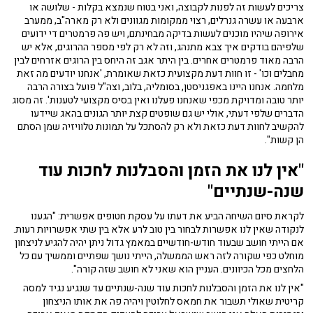
צריכים לעשות זה לפנות לקבוצה, ואני בטוח שנמצא בקלות - שלושה או
ארבעה או עשרה גנרלים, רצוי ממקומות מגוונים ולא רק מארה"ב, ממערב
אירופה שיהיו מוכנים לעשות בדיקה מבחינתם, ויש פה פרמטרים די ידועים
שלפיהם בודקים איך צבא מתנהג, וזה לא רק לפי מספר ההרוגים, אלא יש
הרבה מאוד פרמטרים אחרים. בין היתר אגב זה היחס בין הרוגים אזרחים לבין
מחבלים וכו' - זו חוות דעת מקצועית כזאת שאומרת, 'אנחנו יודעים מה זאת
מלחמה. אנחנו היינו באפגניסטן, בסומליה, בלוב, וצה"ל פועל בצורה הרבה
יותר טובה ומדויקת מכפי שאנחנו פעלנו ואין בסיס מקצועי לטענות'. זה מסוג
הדברים שלפי דעתי, אולי יש גם שופטים קצת יותר הגונים בהאג שיידעו
להקשיב לחוות דעת כזאת ולא רק להסתכל על תמונות טלוויזיה שמן הסתם
הן קשות".
"אין לנו את הזמן והסבלנות לחכות עוד
שנה-שנתיים"
לקראת סיום השיחה הביע את דעתו על עסקת חטופים אפשרית: "הגענו
לנקודה שאין לנו אפשרות לבחור בין טוב לרע אלא בין שתי אפשרויות רעות.
אם הייתי חושב שבעוד חודש-חודשיים במאמץ גדול ניתן יהיה להגיע לניצחון
מוחלט כפי שקורה לזה ראש הממשלה, הייתי נושך שפתיים וממשיך עם כל
הלחצים מכל הכיוונים. העניין הוא שאני לא חושב שזה קורה".
"אין לנו את הזמן והסבלנות לחכות עוד שנה-שנתיים עד שנגיע נגיד למסה
קריטית שאולי תשבור את חמאס לחלוטין ויהיה פה את אותו הניצחון