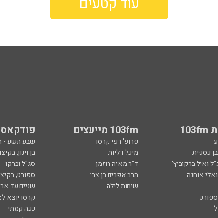
עוד קטעים
103
103fm מייעצים
פודקאסט
ע
פרופ' רפי קרסו
שבע תשע - 
ובן כספית
מיכל דליות
בן וינון, בקיצו
ל ואיל ברקוביץ'
ד"ר מאיה רוזמן
סג"ל וברקו -
ואלי אוחנה
הרב אפרים בן צבי
ספורט, בקיצו
שיחות לילה
שניים עד ארב
ספורט
קרסו יוצא לא
ל
ככה קמתי