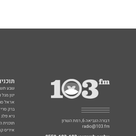
תוכניות fm
שבע תש
ינון מגל 
אראל סג"
ברק סרי 
גיא פלג
דבורה הנביאה 6, רמת השרון
תוכנית ה
radio@103.fm
איריס קו