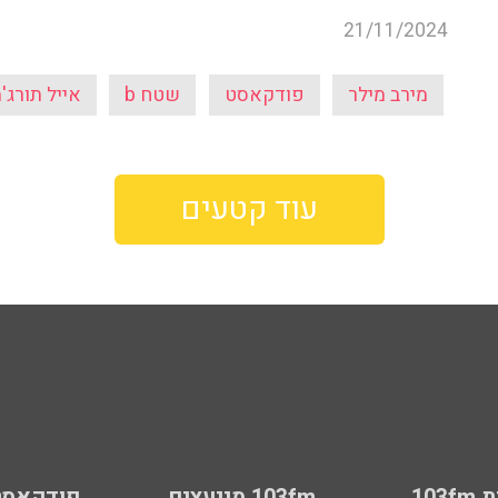
21/11/2024
מירב מילר
פודקאסט
שטח b
אייל תורג'מ
עוד קטעים
103
103fm מייעצים
פודקאסט