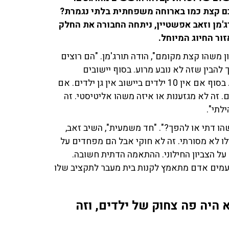
ם קצת כמו בארוחה משפחתית בלתי נגמרת?
ילר, אייל תורג'מן וזאב אפשטיין, ניתחה החבורה את החלק
זור החיוג המיוחל.
 משהו קצת מקומם", הודה תורג'מן. "הם רוצים
להבין שזה לא נובע מרוע. בסוף יישובים
קהילתיים דורשים ממך יותר מודעות חברתית וחוזק מנטלי. בסוף אם אין 10 ילדים ביישוב אין גן ילדים. אם
. זה לא מגזענות או איזה משהו אליטיסטי. זה
לתי".
שהו דתי או להפך?". "חד משמעית", השיב זאב,
לו לא מסורתי. זה לא חוקי אבל הם מפחדים על
 על הצביון החילוני. ההתאמה הדתית חשובה.
פעמים אדם מתאמץ לקנות בית מעבר לתקציב שלו
הקיבוץ אמר לי '15 שנה לא היה פה צחוק של ילדים, וזה