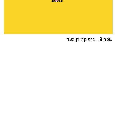
שטח B
| גרפיקה: חן סעד