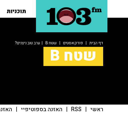
תוכניות
דף הבית
|
פודקאסטים
|
שטח B
| ערב טוב ניצנים?
שטח B
ראשי
|
RSS
|
האזנה בספוטיפיי
|
האזנה ב־casts