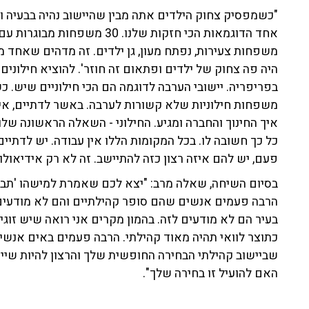
"כשמפסיק צחוק הילדים אתה מבין שהיישוב נהיה בבעיה והו
היה פה צחוק של ילדים ופתאום זה חוזר'. להוציא חילוני
בפריפריה. יישובי הערבה לדוגמה הם הכי חילוניים שיש.
משפחות חילוניות שלא קשורות לערבה. באשר לדתיים, איפ
איך החינוך והחברה ומגיע. החילוני - השאלה הראשונה של
כל כך חשובה לו. בכל המקומות הללו אין עבודה. יש לדתיי
פעם, יש להם איזה רצון כזה להתיישב. זה לא רק אידיאולוג
בסיום השיחה, שאלה מרב: "יצא לכם שאמרת למישהו 'תבליט
הרבה פעמים אנשים שהם סופר קהילתיים והם לא מודעים לכ
בעיר הם לא מודעים לזה. בהמון מקרים אני רואה שיש זוגיו
כתוצר לוואי תהיה מאוד קהילתי. הרבה פעמים באים אנשים
שביישוב קהילתי הבחירה החופשית שלך והרצון להיות שייך
האם להועיל זו בחירה שלך".