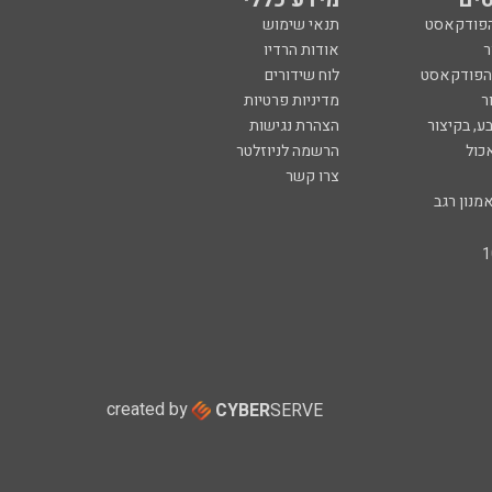
הפודקאסט
תנאי שימוש
ר
אודות הרדיו
 הפודקאסט
לוח שידורים
ר
מדיניות פרטיות
ע, בקיצור
הצהרת נגישות
כול
הרשמה לניוזלטר
צרו קשר
מנון רגב
created by
CYBER
SERVE