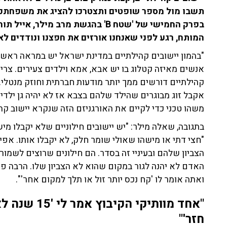
תשבו מול מספר שופטים ותצטרכו להציג את משפחתכ
בפרק החמישי של 'שטח B' בהגשת מרב מ
המותח, רגע לפני שאנחנו אורזים את חפצנו ונודדים לא
"בהמון יישובים קהילתיים במדינת ישראל יש במראה ראשון
אנשים מאיזה קטלוג בו יש אבא, אמא וילדים צעירים. צריך 
אקבל זוג מבוגרים שהילד שלהם בצבא אז לא יהיה גן ילדים
משהו טכני כדי לקיים את האורגניזם הזה שנקרא יישוב קהי
בתגובה, שאלה מילר: "יש יישובים חילוניים שלא יקבלו מי
"חצי דתי או מישהו שאולי שומר חלק, לא יקבלו אותו. אפי
הצביון שלהם ובעיניי זה בסדר. הם חילונים שרוצים לשמור
האדם לא יהנה לגור במקום שהוא לא הצביון שלו. הרבה 
ואתה אומר לו 'קח נכס יותר זול או תלך למקום אחר'".
"אחד מוותיקי 
חזר'"