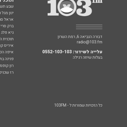
שבע תש
ינון מגל 
אראל סג"
ברק סרי 
גיא פלג
דבורה הנביאה 6, רמת השרון
תוכנית ה
radio@103.fm
איריס קו
עלייה לשידור: 0552-103-103
איפה הכ
בעלות שיחה רגילה
פנינה בת
רון קופמ
רז שכניק
כל הזכויות שמורות ל - 103FM