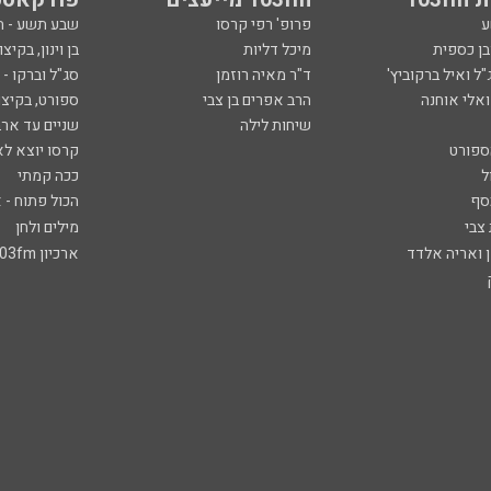
ע
פרופ' רפי קרסו
שבע תשע - 
ובן כספית
מיכל דליות
בן וינון, בקיצו
ל ואיל ברקוביץ'
ד"ר מאיה רוזמן
סג"ל וברקו -
ואלי אוחנה
הרב אפרים בן צבי
ספורט, בקיצו
שיחות לילה
שניים עד ארב
ספורט
קרסו יוצא לא
ל
ככה קמתי
סף
הכול פתוח - א
 צבי
מילים ולחן
ן ואריה אלדד
ארכיון 103fm