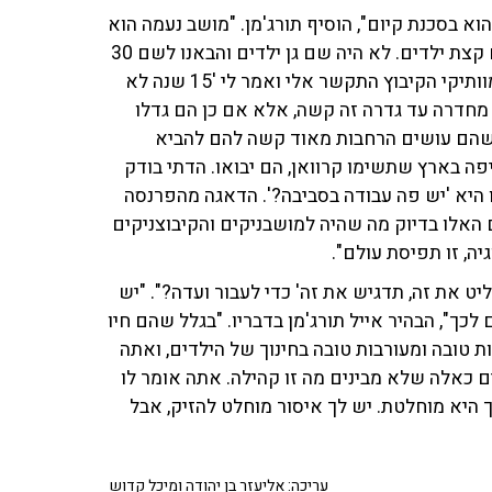
א בסכנת קיום", הוסיף תורג'מן. "מושב נעמה הוא
אחד הדוגמאות הכי חזקות שלנו. 30 משפחות מבוגרות עם קצת ילדים. לא היה שם גן ילדים והבאנו לשם 30
משפחות צעירות, נפתח מעון, גן ילדים. זה מדהים שאחד מוותיקי הקיבוץ התקשר אלי ואמר לי '15 שנה לא
ם מחדרה עד גדרה זה קשה, אלא אם כן הם גדלו
 כשהם עושים הרחבות מאוד קשה להם להביא
ה בארץ שתשימו קרוואן, הם יבואו. הדתי בודק
ו היא 'יש פה עבודה בסביבה?'. הדאגה מהפרנסה
ם האלו בדיוק מה שהיה למושבניקים והקיבוצניקים
יה, זו תפיסת עולם".
 את זה, תדגיש את זה' כדי לעבור ועדה?". "יש
ך", הבהיר אייל תורג'מן בדבריו. "בגלל שהם חיו
ת טובה ומעורבות טובה בחינוך של הילדים, ואתה
 כאלה שלא מבינים מה זו קהילה. אתה אומר לו
 היא מוחלטת. יש לך איסור מוחלט להזיק, אבל
עריכה: אליעזר בן יהודה ומיכל קדוש