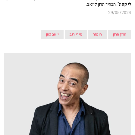
לי קפה", הבהיר הרון ליואב.
29/05/2024
הרון הרון
הומור
מירי רגב
יואב כהן