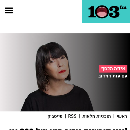
איפה הכסף
עם ענת דוידוב
ראשי
|
תוכניות מלאות
|
RSS
|
פייסבוק