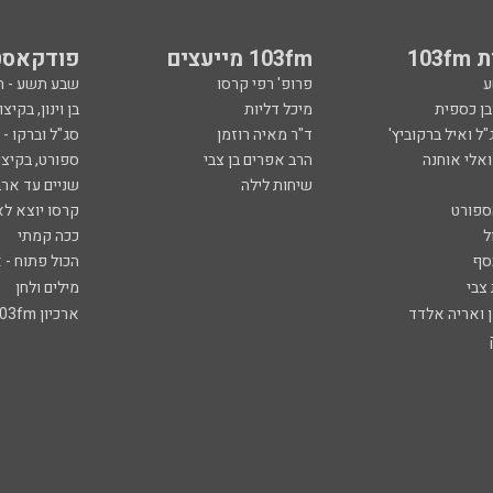
103
103fm מייעצים
פודקאסט
ע
פרופ' רפי קרסו
שבע תשע - 
ובן כספית
מיכל דליות
בן וינון, בקיצו
ל ואיל ברקוביץ'
ד"ר מאיה רוזמן
סג"ל וברקו -
ואלי אוחנה
הרב אפרים בן צבי
ספורט, בקיצו
שיחות לילה
שניים עד ארב
ספורט
קרסו יוצא לא
ל
ככה קמתי
סף
הכול פתוח - א
 צבי
מילים ולחן
ן ואריה אלדד
ארכיון 103fm