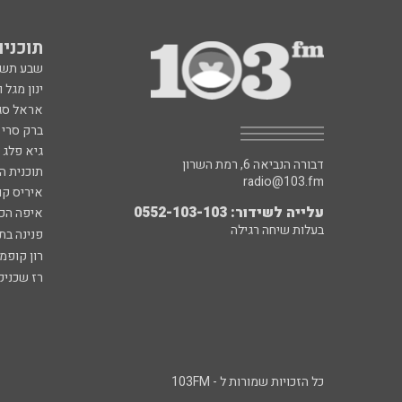
תוכניות fm
שבע תש
ינון מגל 
אראל סג"
ברק סרי 
גיא פלג
דבורה הנביאה 6, רמת השרון
תוכנית ה
radio@103.fm
איריס קו
עלייה לשידור: 0552-103-103
איפה הכ
בעלות שיחה רגילה
פנינה בת
רון קופמ
רז שכניק
כל הזכויות שמורות ל - 103FM