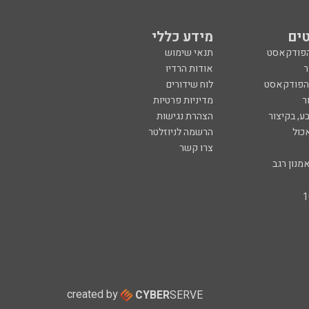
ים
מידע כללי
הפודקאסט
תנאי שימוש
ר
אודות הרדיו
 הפודקאסט
לוח שידורים
ר
מדיניות פרטיות
ע, בקיצור
הצהרת נגישות
כול
הרשמה לניוזלטר
צרו קשר
מנון רגב
created by
CYBER
SERVE