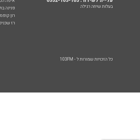
עלייה לשידור: 0552-103-103
איפה הכ
בעלות שיחה רגילה
פנינה בת
רון קופמ
רז שכניק
כל הזכויות שמורות ל - 103FM