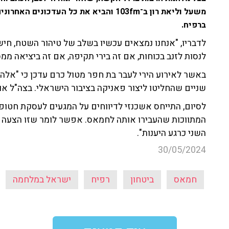
משעל וליאת רון ב־103fm והביא את כל העד
ברפיח.
לדבריו, "אנחנו נמצאים עכשיו בשלב של טיהור השטח, חיש
לנסות לזנב בכוחות, אם זה בירי תקיפה, אם זה ביציאה ממס
באשר לאירוע הירי לעבר בת חפר מטול כרם עדכן כי "אלה 
שניים שהחליטו ליצור פאניקה בציבור הישראלי. בצה"ל או
לסיום, התייחס אשכנזי לדיווחים על המגעים לעסקת חטופ
המתווכות שהעבירו אותה לחמאס. אפשר לומר שזו הצעה ד
השני כרגע היענות".
30/05/2024
חמאס
ביטחון
רפיח
ישראל במלחמה