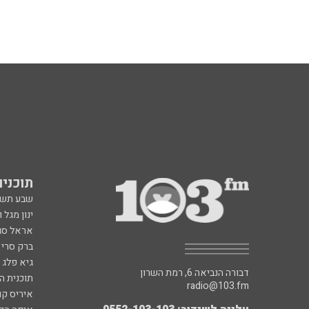
תוכניות fm
שבע תש
ינון מגל 
אראל סג"
ברק סרי 
גיא פלג
דבורה הנביאה 6, רמת השרון
תוכנית ה
radio@103.fm
איריס קו