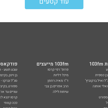
עוד קטעים
103
103fm מייעצים
פודקאסט
ע
פרופ' רפי קרסו
שבע תשע - 
ובן כספית
מיכל דליות
בן וינון, בקיצו
ל ואיל ברקוביץ'
ד"ר מאיה רוזמן
סג"ל וברקו -
ואלי אוחנה
הרב אפרים בן צבי
ספורט, בקיצו
שיחות לילה
שניים עד ארב
ספורט
קרסו יוצא לא
ל
ככה קמתי