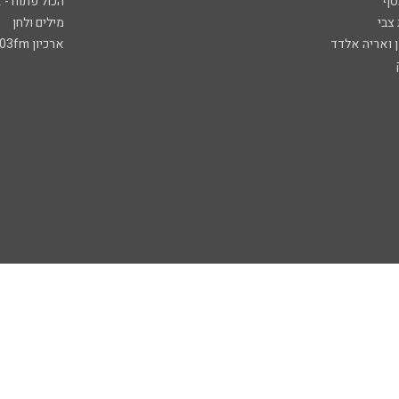
סף
הכול פתוח - א
 צבי
מילים ולחן
ן ואריה אלדד
ארכיון 103fm