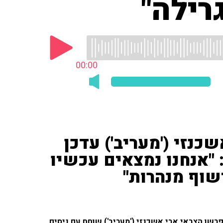
רילה"
00:00
כנזי ('מעריב') עדכן
"אנחנו נמצאים עכשיו
וף מנהרות"
ברזל הקשה, שזהו יומה ה־237, הכתב והפרשן הצבאי אבי אשכנזי ('מעריב') שוחח עם ניסים