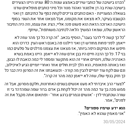
"הכרנו בישיבה של כותבי שירים באמצע שנות ה־80. שנינו היינו הצעירים
בישיבה שהיו בה דן אלמגור ואהוד מנור וכל מיני כותבים מופלאים שדנו
בשאלה המעניינת - האם כותבים צריכים לקחת כסף על כתיבתם. דן ואני
הקשבנו בעיקר, לא מצאנו את מקומנו, אבל מצאנו אחד את השני. בסוף
הישיבה הארוכה הזאת הוא פשוט פנה אליי, הציג את עצמו, וזה היה החיבור
הראשון שלנו, שמאז המשיך הלאה לכתיבה משותפת", שיתף.
"כל כך קשה לי לדבר בעבר", הוסיף בכאב. "זה קרה כל כך מהר שזה לא
ייאמן. לפני פחות מחודש דן ואני דילגנו פה באגם ראש העין. כדרכו הוא
חיפש את המיקום היפה ביותר, אז מצאנו את עצמנו מדלגים על סלעים כמו
בני 17. כל כך הרבה חיים היו בבן אדם שזה לא ייאמן. היינו באמת בשיא
האנרגיה שלנו, ויומיים אחרי זה הוא מתקשר ומספר לי כמה כואבת לו הבטן,
ואז באותה פתאומיו, הוא הלך לבית חולים אחד ואחרי יומיים הגיע לאיכילוב,
וגם שם לקח עוד יומיים להבין מה קורה - וכשאבחנו את זה הסרטן היה כבר כל
כך חזק בגוף שלו, שזה לא ייאמן כמה מהר זה קרה".
"לצערי הרב איבדתי לא מעט אנשים בשנים האחרונות, חלקם מסרטן, אבל זה
ממש מכה בך עד כמה מהר זה יכול לקחת בן אדם. ברור שמה שמהדהד בי זו
שורה שכתבתי לדן - 'אנשים נגמרים ברגע אחד' - ופתאום אתה מקבל את זה
לפנים", אמר.
הוא ידע שימיו ספורים?
"אני מאמין שהוא לא האמין".
30/05/2024