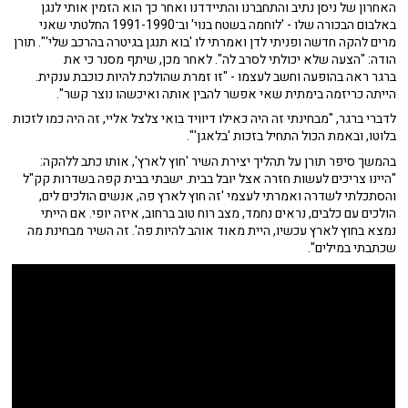
האחרון של ניסן נתיב והתחברנו והתיידדנו ואחר כך הוא הזמין אותי לנגן
באלבום הבכורה שלו - 'לוחמה בשטח בנוי' וב־1991-1990 החלטתי שאני
מרים להקה חדשה ופניתי לדן ואמרתי לו 'בוא תנגן בגיטרה בהרכב שלי'". תורן
הודה: "הצעה שלא יכולתי לסרב לה". לאחר מכן, שיתף מסנר כי את
ברגר ראה בהופעה וחשב לעצמו - "זו זמרת שהולכת להיות כוכבת ענקית.
הייתה כריזמה בימתית שאי אפשר להבין אותה ואיכשהו נוצר קשר".
לדברי ברגר, "מבחינתי זה היה כאילו דיוויד בואי צלצל אליי, זה היה כמו לזכות
בלוטו, ובאמת הכול התחיל בזכות 'בלאגן'".
בהמשך סיפר תורן על תהליך יצירת השיר 'חוץ לארץ', אותו כתב ללהקה:
"היינו צריכים לעשות חזרה אצל יובל בבית. ישבתי בבית קפה בשדרות קק"ל
והסתכלתי לשדרה ואמרתי לעצמי 'זה חוץ לארץ פה, אנשים הולכים לים,
הולכים עם כלבים, נראים נחמד, מצב רוח טוב ברחוב, איזה יופי. אם הייתי
נמצא בחוץ לארץ עכשיו, היית מאוד אוהב להיות פה'. זה השיר מבחינת מה
שכתבתי במילים".