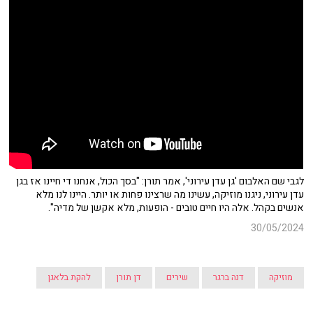
לגבי שם האלבום 'גן עדן עירוני', אמר תורן: "בסך הכול, אנחנו די חיינו אז בגן
עדן עירוני, ניגנו מוזיקה, עשינו מה שרצינו פחות או יותר. היינו לנו מלא
אנשים בקהל. אלה היו חיים טובים - הופעות, מלא אקשן של מדיה".
30/05/2024
מוזיקה
דנה ברגר
שירים
דן תורן
להקת בלאגן