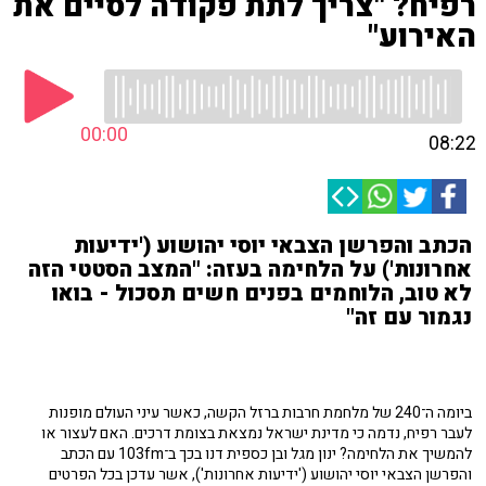
רפיח? "צריך לתת פקודה לסיים את
האירוע"
00:00
08:22
הכתב והפרשן הצבאי יוסי יהושוע ('ידיעות
אחרונות') על הלחימה בעזה: "המצב הסטטי הזה
לא טוב, הלוחמים בפנים חשים תסכול - בואו
נגמור עם זה"
ביומה ה־240 של מלחמת חרבות ברזל הקשה, כאשר עיני העולם מופנות
לעבר רפיח, נדמה כי מדינת ישראל נמצאת בצומת דרכים. האם לעצור או
להמשיך את הלחימה? ינון מגל ובן כספית דנו בכך ב־103fm עם הכתב
והפרשן הצבאי יוסי יהושוע ('ידיעות אחרונות'), אשר עדכן בכל הפרטים