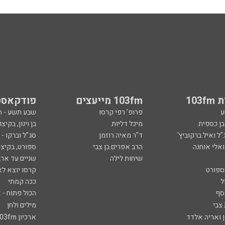
103
103fm מייעצים
פודקאסט
ע
פרופ' רפי קרסו
שבע תשע - 
ובן כספית
מיכל דליות
בן וינון, בקיצו
ל ואיל ברקוביץ'
ד"ר מאיה רוזמן
סג"ל וברקו -
ואלי אוחנה
הרב אפרים בן צבי
ספורט, בקיצו
שיחות לילה
שניים עד ארב
ספורט
קרסו יוצא לא
ל
ככה קמתי
סף
הכול פתוח - א
 צבי
מילים ולחן
ן ואריה אלדד
ארכיון 103fm