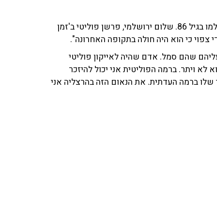
דוד לוי, לשעבר שר בממשלות ישראל וחבר כנסת, הלך לעולמו בגיל 86. שלום ירושלמי, פרשן פוליטי ב'זמן
די צפוי כי הוא היה חולה בתקופה האחרונה".
עליהם שהם סמל. אדם שהיה לאייקון פוליטי
א לא ויתר. ברמה הפוליטית אני יכול להיזכר
 שלו ברמה העדתית. את הנאום הזה בהרצליה אני