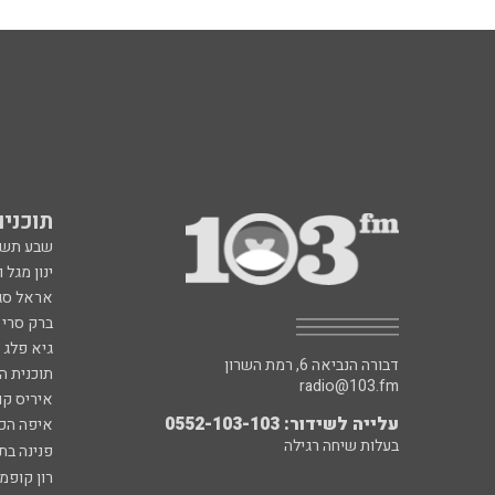
תוכניות fm
שבע תש
ינון מגל 
אראל סג"
ברק סרי 
גיא פלג
דבורה הנביאה 6, רמת השרון
תוכנית ה
radio@103.fm
איריס קו
עלייה לשידור: 0552-103-103
איפה הכ
בעלות שיחה רגילה
פנינה בת
רון קופמ