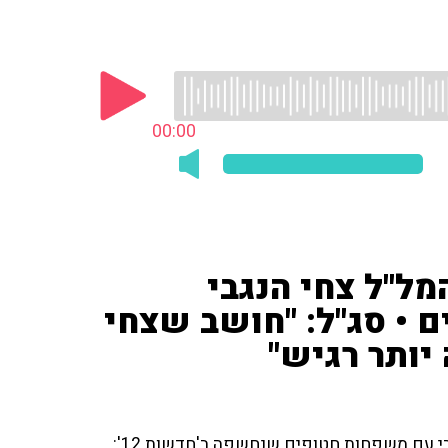
00:00
מל"ל צחי הנגבי
• סג"ל: "חושב שצחי
 יותר רגיש"
המאזין התייחס לחשיפת השיחה של ראש המל"ל צחי הנגבי עם משפחות חטופים שנחשפה ב'חדשות 12':