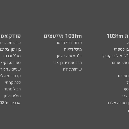
103
103fm מייעצים
פודקאסט
ע
פרופ' רפי קרסו
שבע תשע - 
ובן כספית
מיכל דליות
בן וינון, בקיצו
ל ואיל ברקוביץ'
ד"ר מאיה רוזמן
סג"ל וברקו -
ואלי אוחנה
הרב אפרים בן צבי
ספורט, בקיצו
שיחות לילה
שניים עד ארב
ספורט
קרסו יוצא לא
ל
ככה קמתי
סף
הכול פתוח - א
 צבי
מילים ולחן
ן ואריה אלדד
ארכיון 103fm