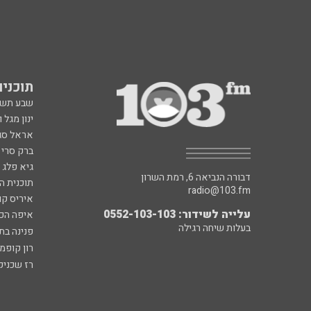
תוכניות fm
שבע תש
ינון מגל 
אראל סג"
ברק סרי 
גיא פלג
דבורה הנביאה 6, רמת השרון
תוכנית ה
radio@103.fm
איריס קו
עלייה לשידור: 0552-103-103
איפה הכ
בעלות שיחה רגילה
פנינה בת
רון קופמ
רז שכניק